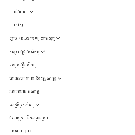
វារីវប្បកម្ម
កៅស៊ូ
ច្បាប់ និងលិខិតបទដ្ឋានគតិយុត្តិ
ការស្រាវជ្រាវកសិកម្ម
ទស្សនាវដ្តីកសិកម្ម
គោលនយោបាយ និងយុទ្ធសាស្រ្ត
របាយការណ៍កសិកម្ម
សេដ្ឋកិច្ចកសិកម្ម
វចនានុក្រម និងសន្ទានុក្រម
ឯកសារផ្សេងៗ