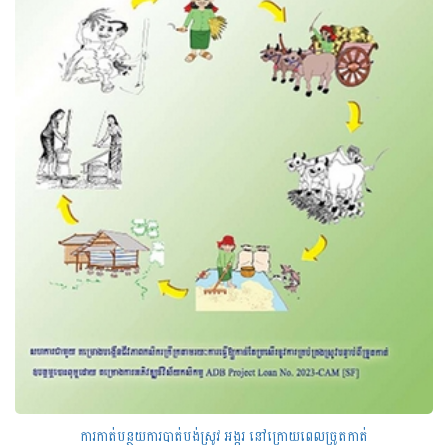
ការកាត់បន្ថយការបាត់បង់ស្រូវ អង្ករ នៅក្រោយពេលច្រូតកាត់