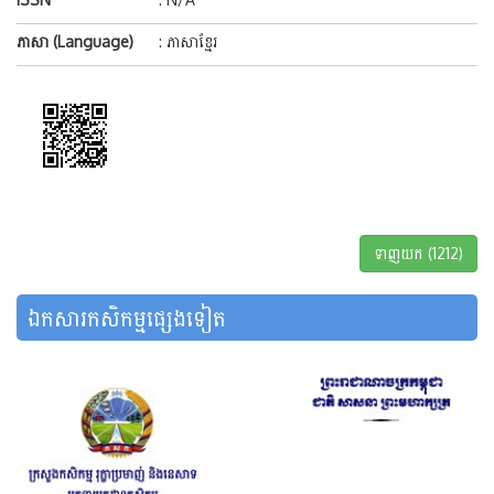
ភាសា (Language)
: ភាសាខ្មែរ
ទាញយក (1212)
ឯកសារកសិកម្មផ្សេងទៀត