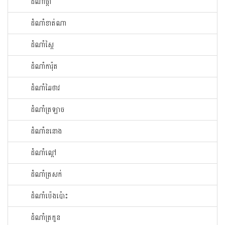
ដំណាំ​ផ្កា​
ដំណាំ​ខាត់ណា
ដំណាំ​ស្ពៃ​
ដំណាំ​ការ៉ុត
ដំណាំ​ឆៃ​ថាវ​
ដំណាំ​ត្រឡាច
ដំណាំ​ននោង​
ដំណាំ​ល្ពៅ​
ដំណាំ​ត្រសក់
ដំណាំ​ប៉េង​ប៉ោះ​
ដំណាំ​ត្រកួន