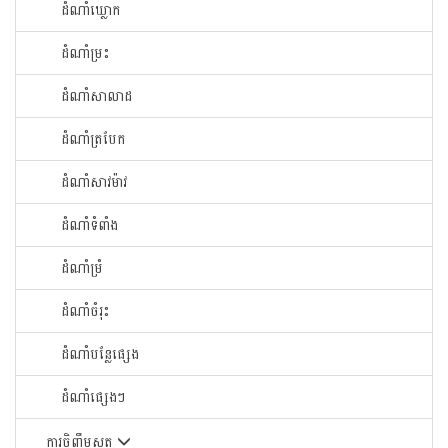
ដំណាំឃ្លោក
ដំណាំម្រះ
ដំណាំសាលាដ
ដំណាំត្របែក
ដំណាំសាវម៉ាវ
ដំណាំទំពាំង
ដំណាំម្រំ
ដំណាំចំរុះ
ដំណាំបន្លែផ្សេង
ដំណាំផ្សេងៗ
ការចិញ្ចឹមសត្វ