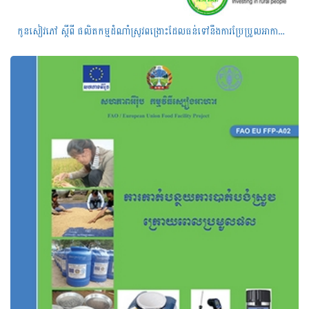
កូន​សៀវភៅ ​ស្ដីពី​ ផលិត​កម្ម​ដំណាំស្រូវ​ពង្រោះ​ដែល​ធន់​ទៅ​នឹង​​ការ​ប្រែ​ប្រួល​អាកាស​ធាតុ​