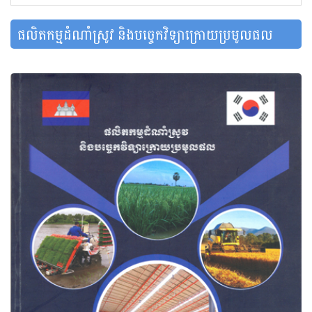
ផលិតកម្មដំណាំស្រូវ និងបច្ចេកវិទ្យាក្រោយប្រមូលផល
3,253