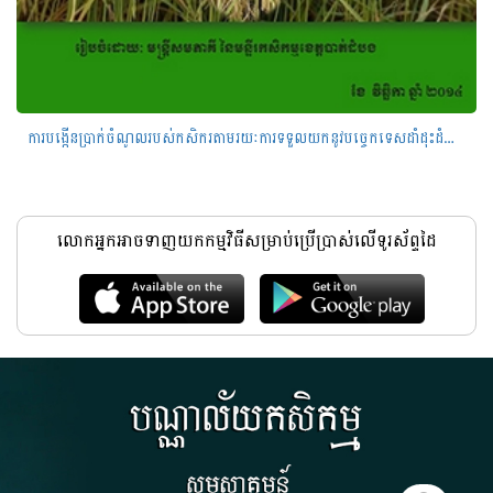
ការបង្កើនប្រាក់ចំណូលរបស់កសិករតាមរយៈការទទួលយកនូវបច្ចេកទេសដាំដុះដំណាំស្រូវ
លោកអ្នកអាចទាញយកកម្មវិធីសម្រាប់ប្រើប្រាស់លើទូរស័ព្ទដៃ