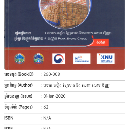
លេខកូដ (BookID)
: 260-008
អ្នកនិពន្ធ (Author)
: លោក សៀង ឡៃហេង និង លោក សោម ប៊ុណ្ណា
ឆ្នាំបោះពុម្ព (Issue)
: 01-Jan-2020
ចំនួនទំព័រ (Pages)
: 62
ISBN
: N/A
ISSN
: N/A