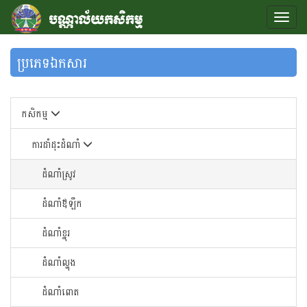
ប្រភេទឯកសារ
កសិកម្ម
ការដាំដុះដំណាំ
ដំណាំស្រូវ
ដំណាំឪឡឹក
ដំណាំខ្នុរ
ដំណាំ​ល្ហុង​
ដំណាំ​ពោត​