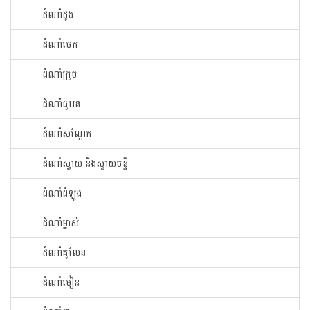
ដំណាំ​ដូង​
ដំណាំ​ចេក​
ដំណាំក្រូច​
ដំណាំ​ធូរេន​
ដំណាំ​សណ្ដែក​
ដំណាំ​ស្វាយ​ និងស្វាយចន្ទី
ដំណាំ​ដំឡូង​
ដំណាំ​ម្នាស់​
ដំណាំ​គូលែន​
ដំណាំ​មៀន​