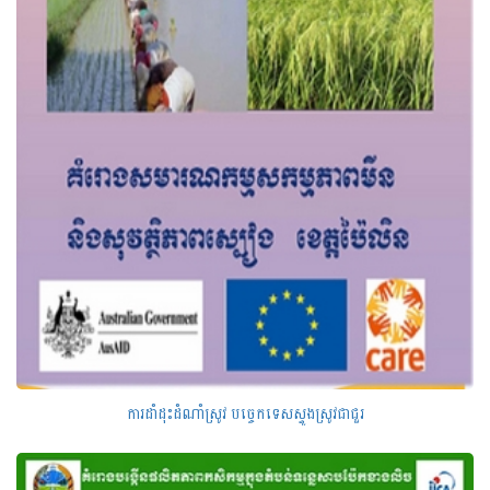
ការដាំដុះដំណាំស្រូវ បច្ចេកទេសស្ទូងស្រូវជាជួរ