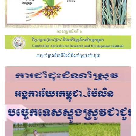
ការគ្រប់គ្រងជីជាតិដីលើដំណាំស្រូវនៅកម្ពុជា