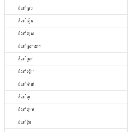
ដំណាំ​ត្រប់​
ដំណាំ​ផ្សិត​
ដំណាំ​ម្ទេស​
ដំណាំ​ស្រកានាគ
ដំណាំ​ត្រាវ
ដំណាំទៀប
ដំណាំអំពៅ
ដំណាំល្ង
ដំណាំម្រេច
ដំណាំខ្ទឹម