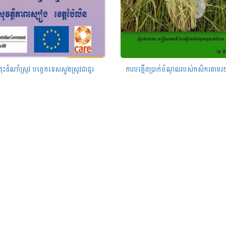
ដុះដំណាំស្រូវ បច្ចេកទេសស្ទូងស្រូវជាជួរ