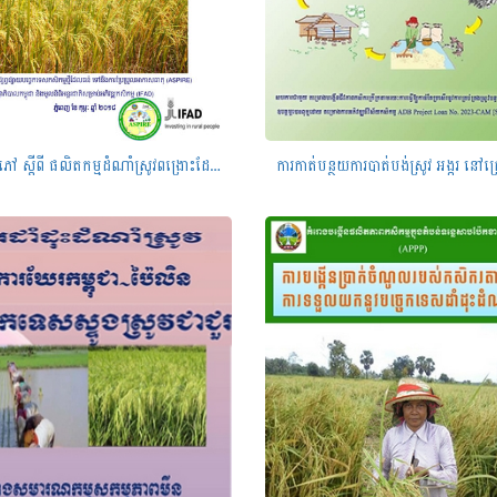
កូន​សៀវភៅ ​ស្ដីពី​ ផលិត​កម្ម​ដំណាំស្រូវ​ពង្រោះ​ដែល​ធន់​ទៅ​នឹង​​ការ​ប្រែ​ប្រួល​អាកាស​ធាតុ​