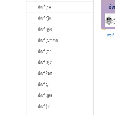
ដំណាំ​ត្រប់​
ដំណាំ​ផ្សិត​
ដំណាំ​ម្ទេស​
ការដាំ
ដំណាំ​ស្រកានាគ
ដំណាំ​ត្រាវ
ដំណាំទៀប
ដំណាំអំពៅ
ដំណាំល្ង
ដំណាំម្រេច
ដំណាំខ្ទឹម