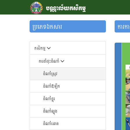
ប្រភេទឯកសារ
ការកា
កសិកម្ម
ការដាំដុះដំណាំ
ដំណាំស្រូវ
ដំណាំឪឡឹក
ដំណាំខ្នុរ
ដំណាំ​ល្ហុង​
ដំណាំ​ពោត​