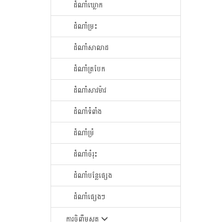
ដំណាំឃ្លោក
ដំណាំម្រះ
ដំណាំសាលាដ
ដំណាំត្របែក
ដំណាំសាវម៉ាវ
ដំណាំទំពាំង
ដំណាំម្រំ
ដំណាំចំរុះ
ដំណាំបន្លែផ្សេង
ដំណាំផ្សេងៗ
ការចិញ្ចឹមសត្វ