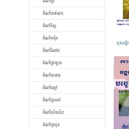
ដំណាំ​ផ្កា​
ដំណាំ​ខាត់ណា
ដំណាំ​ស្ពៃ​
ដំណាំ​ការ៉ុត
ដំណាំ​ឆៃ​ថាវ​
ដំណាំ​ត្រឡាច
ដំណាំ​ននោង​
ដំណាំ​ល្ពៅ​
ដំណាំ​ត្រសក់
ដំណាំ​ប៉េង​ប៉ោះ​
ដំណាំ​ត្រកួន