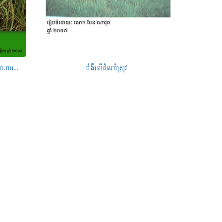
ការបង្កើនប្រាក់ចំណូលរបស់កសិករតាមរយៈការទទួលយកនូវបច្ចេកទេសដាំដុះដំណាំស្រូវ
ជំងឺលើដំណាំស្រូវ