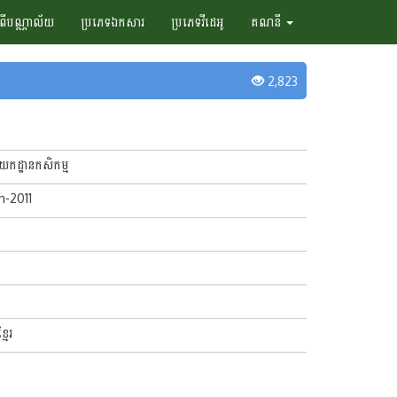
ំពីបណ្ណាល័យ
ប្រភេទឯកសារ
ប្រភេទវីដេអូ
គណនី
2,823
ាយកដ្ឋានកសិកម្ម
un-2011
្មែរ