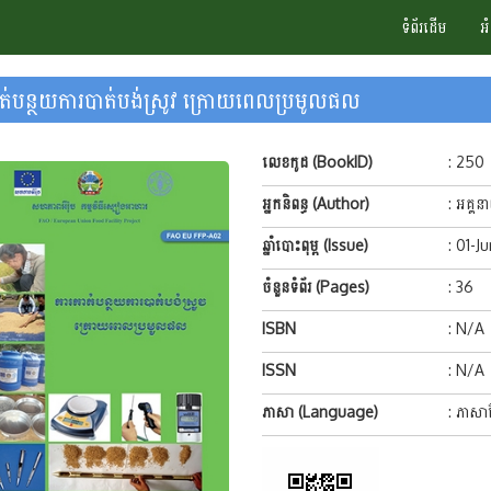
ទំព័រដើម
អ
ត់បន្ថយការបាត់បង់ស្រូវ ក្រោយពេលប្រមូលផល
លេខកូដ (BookID)
: 250
អ្នកនិពន្ធ (Author)
: អគ្គន
ឆ្នាំបោះពុម្ព (Issue)
: 01-J
ចំនួនទំព័រ (Pages)
: 36
ISBN
: N/A
ISSN
: N/A
ភាសា (Language)
: ភាសាខ