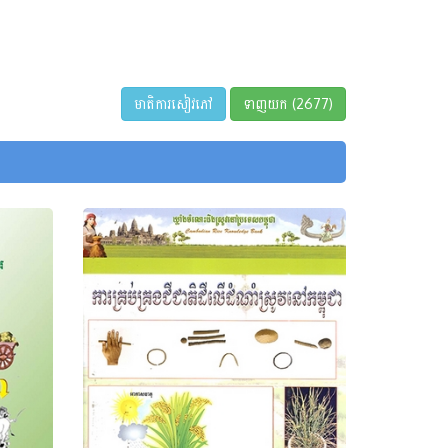
មាតិការសៀវភៅ
ទាញយក (2677)