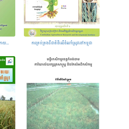
ការកាត់បន្ថយការបាត់បង់ស្រូវ អង្ករ នៅក្រោយពេលច្រូតកាត់
ការគ្រប់គ្រងជីជាតិដីលើដំណាំស្រូវនៅកម្ពុជា