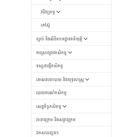
វារីវប្បកម្ម
កៅស៊ូ
ច្បាប់ និងលិខិតបទដ្ឋានគតិយុត្តិ
ការស្រាវជ្រាវកសិកម្ម
ទស្សនាវដ្តីកសិកម្ម
គោលនយោបាយ និងយុទ្ធសាស្រ្ត
របាយការណ៍កសិកម្ម
សេដ្ឋកិច្ចកសិកម្ម
វចនានុក្រម និងសន្ទានុក្រម
ឯកសារផ្សេងៗ