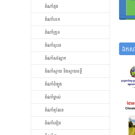
ដំណាំ​ដូង​
ដំណាំ​ចេក​
ដំណាំក្រូច​
ដំណាំ​ធូរេន​
ឯកសា
ដំណាំ​សណ្ដែក​
ដំណាំ​ស្វាយ​ និងស្វាយចន្ទី
ដំណាំ​ដំឡូង​
ដំណាំ​ម្នាស់​
ដំណាំ​គូលែន​
ដំណាំ​មៀន​