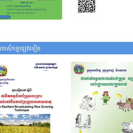
រកសិកម្មផ្សេងទៀត