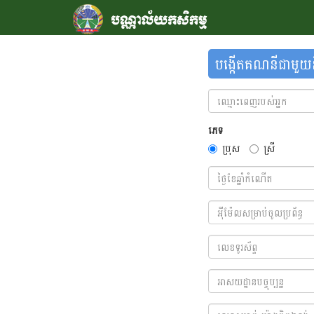
បង្កើតគណនីជាមួយនឹ
ភេទ
ប្រុស
ស្រី