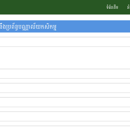
ទំព័រដើម
អ
ងប្រព័ន្ធបណ្ណាល័យកសិកម្ម