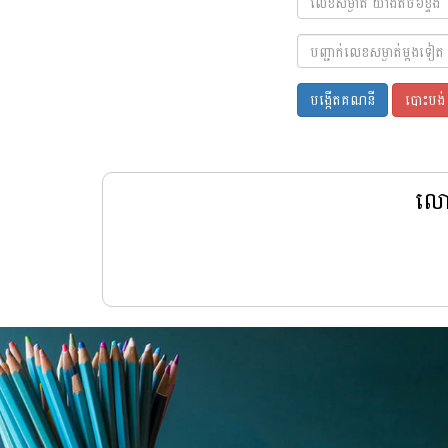
បង្កើតគណនី
​បោះបង់
លោក