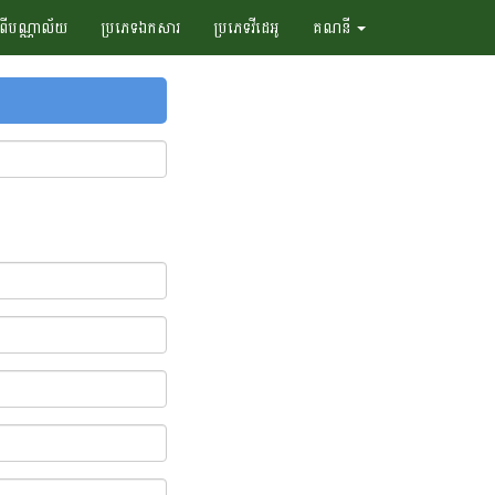
ំពីបណ្ណាល័យ
ប្រភេទឯកសារ
ប្រភេទវីដេអូ
គណនី