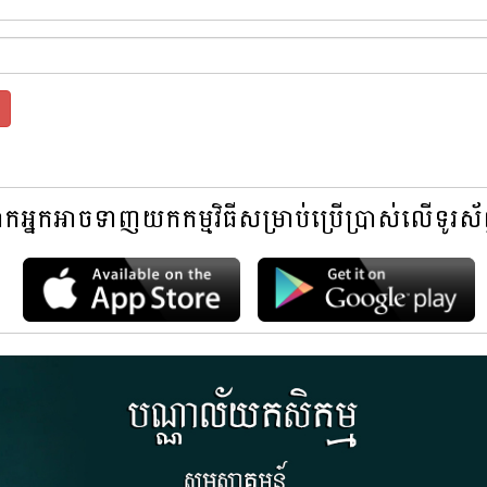
អ្នកអាចទាញយកកម្មវិធីសម្រាប់ប្រើប្រាស់លើទូរស័ព