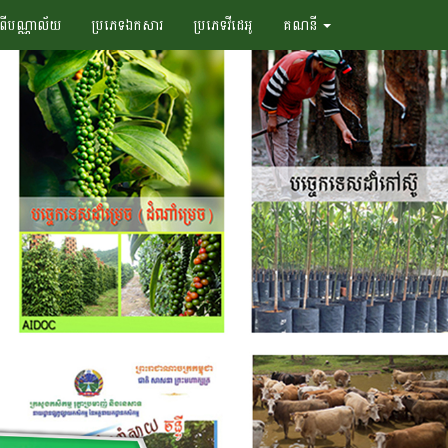
ំពីបណ្ណាល័យ
ប្រភេទឯកសារ
ប្រភេទវីដេអូ
គណនី