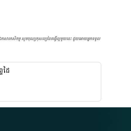
ែកឯកសារកសិកម្ម សូមបុណ្យកុសល្យនៃទង្វើល្អមួយនេះ ជួយអោយអ្នកទទួល
្ទដៃ