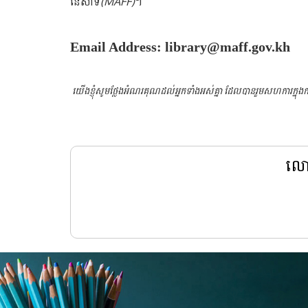
នេសាទ
(MAFF)
។
Email Address: library@maff.gov.kh
យើងខ្ញុំសូមថ្លែងអំណរគុណដល់អ្នកទាំងអស់គ្នា ដែលបានរួមសហការក្ន
លោក