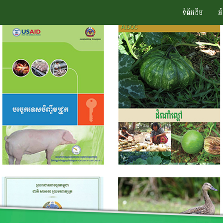
ទំព័រដើម
អ