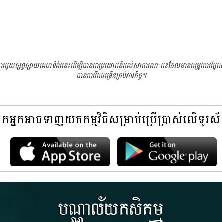
ុងការជួយផ្សព្វផ្សាយគេហទំព័រនេះដើម្បីបានជាប្រយោជន៍ដល់សាធារណៈជនដែលមានតម្រូវការផ្ន
បានការរីកចម្រើនគ្រប់ភារកិច្ច។
អ្នកអាចទាញយកកម្មវិធីសម្រាប់ប្រើប្រាស់លើទូរស័ព