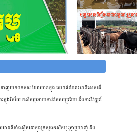
 និងទាញយកឯកសារ​ ដែលមានក្នុង គេហទំព័រនេះជាពិសេសគឺ
នុងវិស័យ កសិកម្មអោយកាន់តែសម្បូរបែប នឹងការវិវឌ្ឍន៍
មានទីតាំង​ស្ថិតនៅ​ក្នុង​ក្រសួងកសិកម្ម រុក្ខាប្រមាញ់ និង