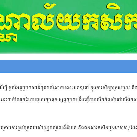
្បី ផ្តល់អត្ថប្រយោជន៍ជូនដល់សាធារណៈជនទូទៅ ក្នុងការសិក្សាស្រាវជ្រាវ
ាចំណែកនៃការជួយរក្សាទុក ផ្សព្វផ្សាយ នឹងធ្វើការលើកកំពស់ទៅលើឯកសារក្
តក្រោមការគ្រប់គ្រងរបស់មជ្ឈមណ្ឌលព័ត៌មាន និងឯកសារកសិកម្ម
(AIDOC)
ដែល