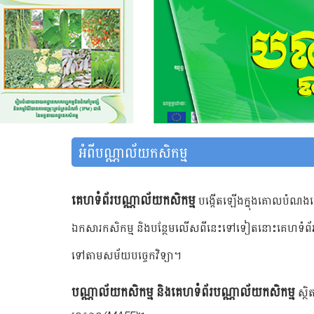
អំពីបណ្ណាល័យកសិកម្ម
គេហទំព័របណ្ណាល័យកសិកម្ម
បង្កើតឡើងក្នុងគោលបំណងដើម
ឯកសារកសិកម្ម និងបន្ថែមលើសពីនេះទៅទៀតនោះគេហទំព័រនេះជ
ទៅតាមសម័យបច្ចេកវិទ្យា។
បណ្ណាល័យកសិកម្ម និងគេហទំព័របណ្ណាល័យកសិកម្ម
ស្ថិ