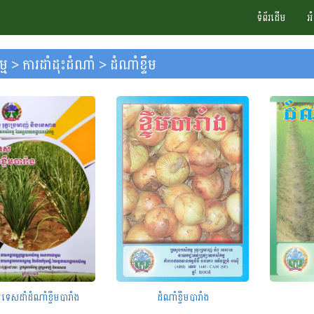
ទំព័រដើម
អ
ម > ការដាំដុះដំណាំ > ដំណាំខ្ទឹម
កទេសដាំដំណាំខ្ទឹមបារាំង
ដំណាំខ្ទឹមបារាំង