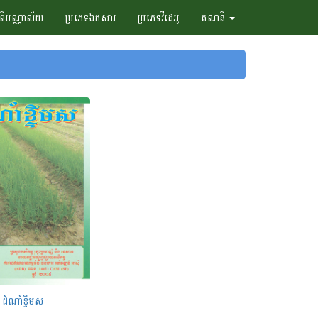
ំពីបណ្ណាល័យ
ប្រភេទឯកសារ
ប្រភេទវីដេអូ
គណនី
ដំណាំខ្ទឹមស