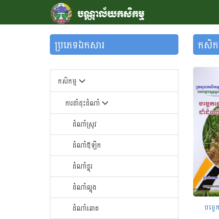
ប្រភេទឯកសារ
កសិកម្
កសិកម្ម
ការដាំដុះដំណាំ
ដំណាំស្រូវ
ដំណាំឪឡឹក
ដំណាំខ្នុរ
ដំណាំ​ល្ហុង​
បច្ចេ
ដំណាំ​ពោត​