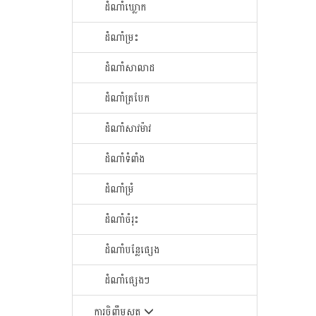
ដំណាំឃ្លោក
ដំណាំម្រះ
ដំណាំសាលាដ
ដំណាំត្របែក
ដំណាំសាវម៉ាវ
ដំណាំទំពាំង
ដំណាំម្រំ
ដំណាំចំរុះ
ដំណាំបន្លែផ្សេង
ដំណាំផ្សេងៗ
ការចិញ្ចឹមសត្វ