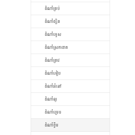
ដំណាំ​ត្រប់​
ដំណាំ​ផ្សិត​
ដំណាំ​ម្ទេស​
ដំណាំ​ស្រកានាគ
ដំណាំ​ត្រាវ
ដំណាំទៀប
ដំណាំអំពៅ
ដំណាំល្ង
ដំណាំម្រេច
ដំណាំខ្ទឹម