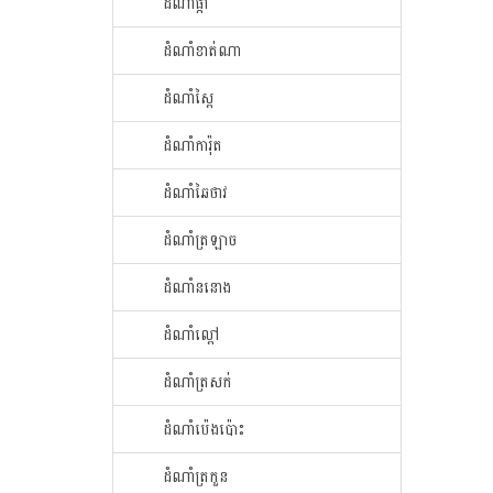
ដំណាំ​ផ្កា​
ដំណាំ​ខាត់ណា
ដំណាំ​ស្ពៃ​
ដំណាំ​ការ៉ុត
ដំណាំ​ឆៃ​ថាវ​
ដំណាំ​ត្រឡាច
ដំណាំ​ននោង​
ដំណាំ​ល្ពៅ​
ដំណាំ​ត្រសក់
ដំណាំ​ប៉េង​ប៉ោះ​
ដំណាំ​ត្រកួន