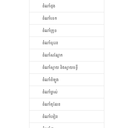
ដំណាំ​ដូង​
ដំណាំ​ចេក​
ដំណាំក្រូច​
ដំណាំ​ធូរេន​
ដំណាំ​សណ្ដែក​
ដំណាំ​ស្វាយ​ និងស្វាយចន្ទី
ដំណាំ​ដំឡូង​
ដំណាំ​ម្នាស់​
ដំណាំ​គូលែន​
ដំណាំ​មៀន​