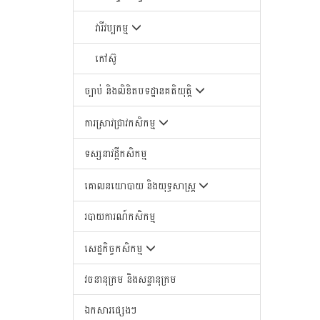
វារីវប្បកម្ម
កៅស៊ូ
ច្បាប់ និងលិខិតបទដ្ឋានគតិយុត្តិ
ការស្រាវជ្រាវកសិកម្ម
ទស្សនាវដ្តីកសិកម្ម
គោលនយោបាយ និងយុទ្ធសាស្រ្ត
របាយការណ៍កសិកម្ម
សេដ្ឋកិច្ចកសិកម្ម
វចនានុក្រម និងសន្ទានុក្រម
ឯកសារផ្សេងៗ