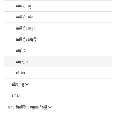
ការចិញ្ចឹមឃ្មុំ
ការចិញ្ចឹមពពែ
ការចិញ្ចឹមជន្លេន
ការចិញ្ចឹមសត្វល្អិត
សត្វព្រៃ
សត្វស្លាប
ផ្សេងៗ
វារីវប្បកម្ម
កៅស៊ូ
ច្បាប់ និងលិខិតបទដ្ឋានគតិយុត្តិ