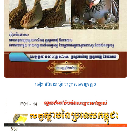
សៀវភៅណែនាំស្តីពី បច្ចេកទេសចិញ្ចឹមក្រួច