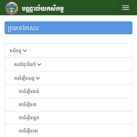
ប្រភេទឯកសារ
កសិកម្ម
ការដាំដុះដំណាំ
ការចិញ្ចឹមសត្វ
ការចិញ្ចឹមមាន់
ការចិញ្ចឹមទា
ការចិញ្ចឹមជ្រូក
ការចិញ្ចឹមគោ