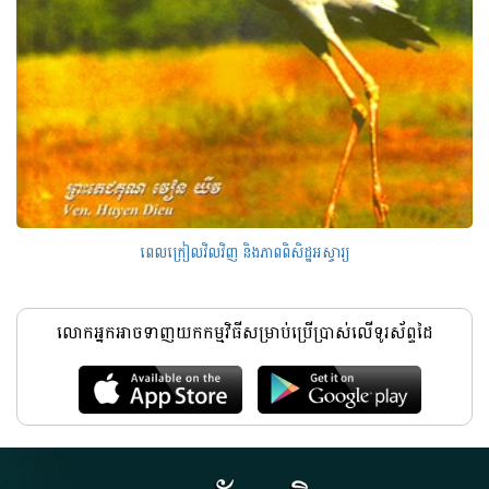
ពេលក្រៀលវិលវិញ និងភាពពិសិដ្ឋអស្ចារ្យ
លោកអ្នកអាចទាញយកកម្មវិធីសម្រាប់ប្រើប្រាស់លើទូរស័ព្ទដៃ