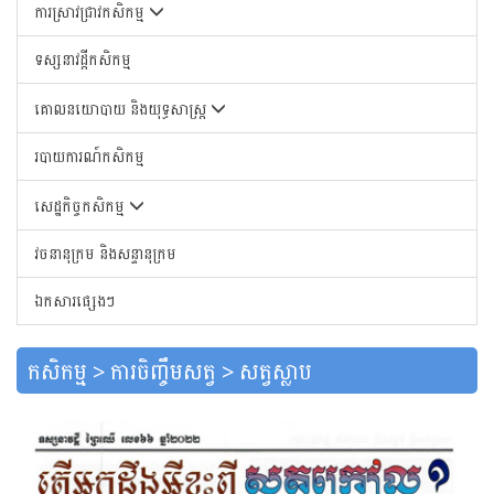
ការស្រាវជ្រាវកសិកម្ម
ទស្សនាវដ្តីកសិកម្ម
គោលនយោបាយ និងយុទ្ធសាស្រ្ត
របាយការណ៍កសិកម្ម
សេដ្ឋកិច្ចកសិកម្ម
វចនានុក្រម និងសន្ទានុក្រម
ឯកសារផ្សេងៗ
កសិកម្ម > ការចិញ្ចឹមសត្វ > សត្វស្លាប