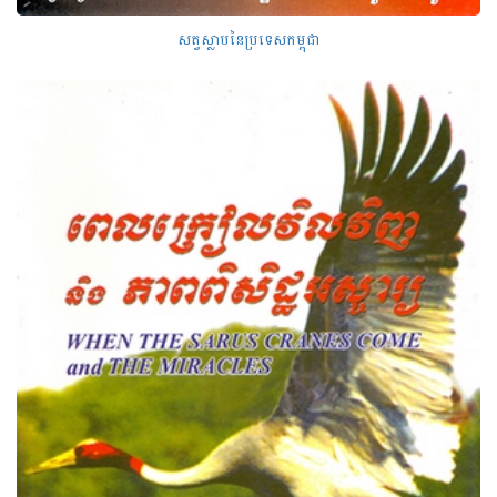
សត្វ​ស្លាប​នៃប្រទេសកម្ពុជា