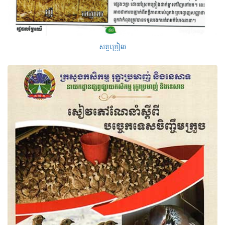
សត្វក្រៀល