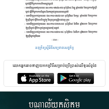
អនុក្រឹត្យស្តីពីដីសម្បទានសេដ្ឋកិច្ច
លោកអ្នកអាចទាញយកកម្មវិធីសម្រាប់ប្រើប្រាស់លើទូរស័ព្ទដៃ