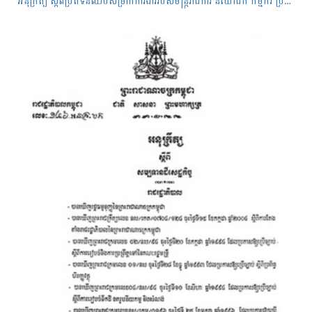
អនុក្រឹត្យ ស្តីពីប្រតិទិនឈប់សម្រាកការងាររបស់មន្ត្រីរាជការ និយោជិក កម្មករ ប្រចាំឆ្នាំ២០២២