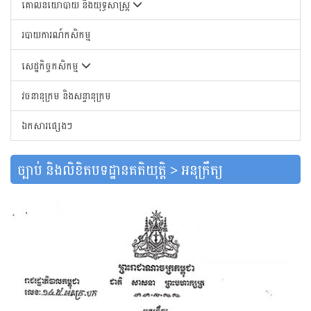
គោលនយោបាយ និងយុទ្ធសាស្រ្ត
របាយការណ៍កសិកម្ម
សេដ្ឋកិច្ចកសិកម្ម
វចនានុក្រម និងសន្ទានុក្រម
ឯកសារផ្សេងៗ
ច្បាប់ និងលិខិតបទដ្ឋានគតិយុត្តិ > អនុក្រឹត្យ