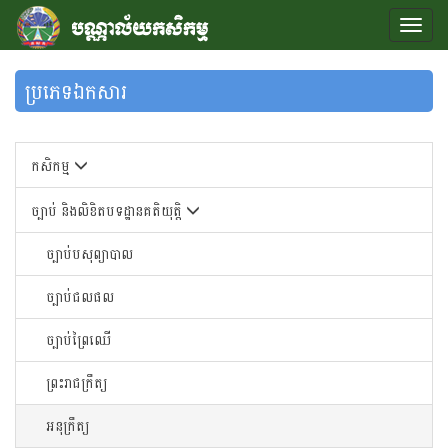
ប្រភេទឯកសារ
កសិកម្ម
ច្បាប់ និងលិខិតបទដ្ឋានគតិយុត្តិ
ច្បាប់បសុព្យាបាល
ច្បាប់ជលផល
ច្បាប់ព្រៃឈើ
ព្រះរាជក្រឹត្យ
អនុក្រឹត្យ