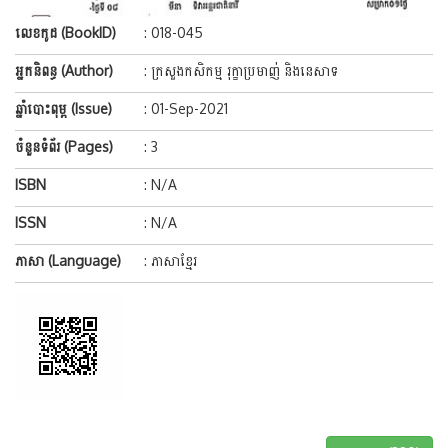
លេខកូដ (BookID)
: 018-045
អ្នកនិពន្ធ (Author)
: ក្រសួងកសិកម្ម រុក្ខាប្រមាញ់ និងនេសាទ
ឆ្នាំបោះពុម្ព (Issue)
: 01-Sep-2021
ចំនួនទំព័រ (Pages)
: 3
ISBN
: N/A
ISSN
: N/A
ភាសា (Language)
: ភាសាខ្មែរ