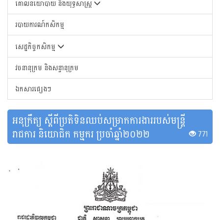
គោលនយោបាយ និងយុទ្ធសាស្រ្ត
របាយការណ៍កសិកម្ម
សេដ្ឋកិច្ចកសិកម្ម
វចនានុក្រម និងសន្ទានុក្រម
ឯកសារផ្សេងៗ
អនុក្រឹត្យ ស្តីពីប្រតិទិនឈប់សម្រាកការងាររបស់មន្ត្រី
រាជការ និយោជិក កម្មករ ប្រចាំឆ្នាំ២០២២
771