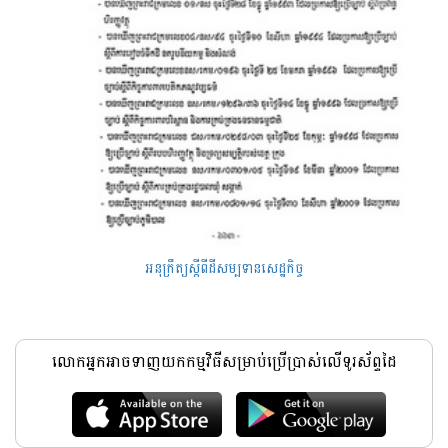
អនុក្រឹត្យស្តីពីដីសម្បទានសេដ្ឋកិច្ច
លោកអ្នកអាចទាញយកកម្មវិធីសម្រាប់ប្រើប្រាស់លើទូរស័ព្ទដៃ