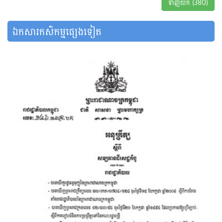
ទាញយក (380)
ឯកសារកសិកម្មផ្សេងទៀត