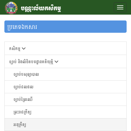
ប្រភេទឯកសារ
កសិកម្ម
ច្បាប់ និងលិខិតបទដ្ឋានគតិយុត្តិ
ច្បាប់បសុព្យាបាល
ច្បាប់ជលផល
ច្បាប់ព្រៃឈើ
ព្រះរាជក្រឹត្យ
អនុក្រឹត្យ