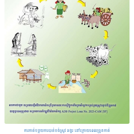
ការកាត់បន្ថយការបាត់បង់ស្រូវ អង្ករ នៅក្រោយពេលច្រូតកាត់