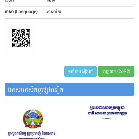
ភាសា (Language)
: ភាសាខ្មែរ
មាតិការសៀវភៅ
ទាញយក (2692)
ឯកសារកសិកម្មផ្សេងទៀត