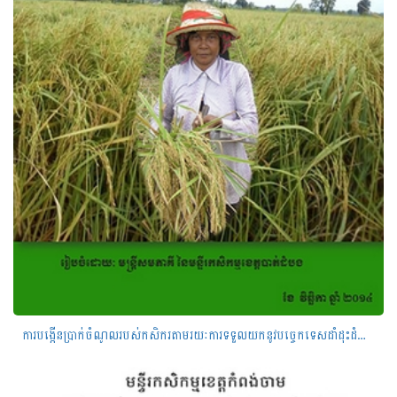
ការបង្កើនប្រាក់ចំណូលរបស់កសិករតាមរយៈការទទួលយកនូវបច្ចេកទេសដាំដុះដំណាំស្រូវ