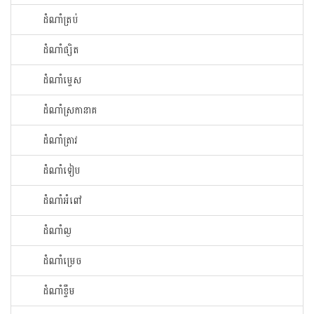
ដំណាំ​ត្រប់​
ដំណាំ​ផ្សិត​
ដំណាំ​ម្ទេស​
ដំណាំ​ស្រកានាគ
ដំណាំ​ត្រាវ
ដំណាំទៀប
ដំណាំអំពៅ
ដំណាំល្ង
ដំណាំម្រេច
ដំណាំខ្ទឹម