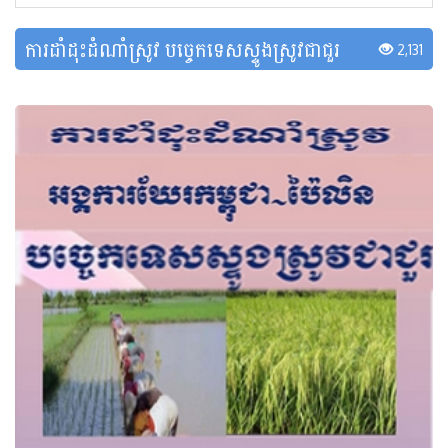
ការដាំដុះដំណាំស្រូវ បច្ចេកទេសស្ទូងស្រូវជាជួរ
2,131