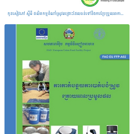
កូន​សៀវភៅ ​ស្ដីពី​ ផលិត​កម្ម​ដំណាំស្រូវ​ពង្រោះ​ដែល​ធន់​ទៅ​នឹង​​ការ​ប្រែ​ប្រួល​អាកាស​ធាតុ​