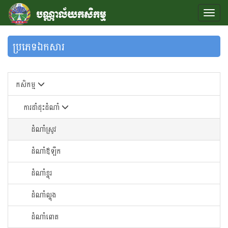
ប្រភេទឯកសារ
កសិកម្ម
ការដាំដុះដំណាំ
ដំណាំស្រូវ
ដំណាំឪឡឹក
ដំណាំខ្នុរ
ដំណាំ​ល្ហុង​
ដំណាំ​ពោត​