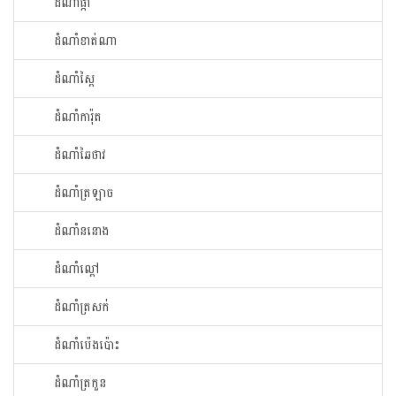
ដំណាំ​ផ្កា​
ដំណាំ​ខាត់ណា
ដំណាំ​ស្ពៃ​
ដំណាំ​ការ៉ុត
ដំណាំ​ឆៃ​ថាវ​
ដំណាំ​ត្រឡាច
ដំណាំ​ននោង​
ដំណាំ​ល្ពៅ​
ដំណាំ​ត្រសក់
ដំណាំ​ប៉េង​ប៉ោះ​
ដំណាំ​ត្រកួន