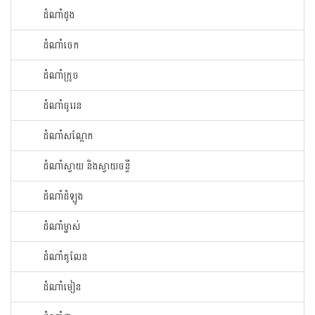
ដំណាំ​ដូង​
ដំណាំ​ចេក​
ដំណាំក្រូច​
ដំណាំ​ធូរេន​
ដំណាំ​សណ្ដែក​
ដំណាំ​ស្វាយ​ និងស្វាយចន្ទី
ដំណាំ​ដំឡូង​
ដំណាំ​ម្នាស់​
ដំណាំ​គូលែន​
ដំណាំ​មៀន​