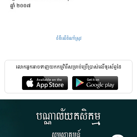
ជំងឺលើដំណាំស្រូវ
លោកអ្នកអាចទាញយកកម្មវិធីសម្រាប់ប្រើប្រាស់លើទូរស័ព្ទដៃ