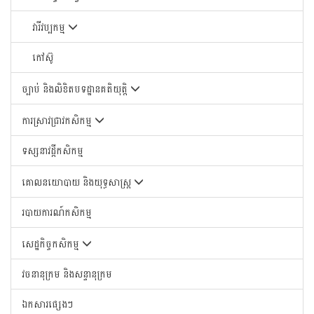
វារីវប្បកម្ម
កៅស៊ូ
ច្បាប់ និងលិខិតបទដ្ឋានគតិយុត្តិ
ការស្រាវជ្រាវកសិកម្ម
ទស្សនាវដ្តីកសិកម្ម
គោលនយោបាយ និងយុទ្ធសាស្រ្ត
របាយការណ៍កសិកម្ម
សេដ្ឋកិច្ចកសិកម្ម
វចនានុក្រម និងសន្ទានុក្រម
ឯកសារផ្សេងៗ