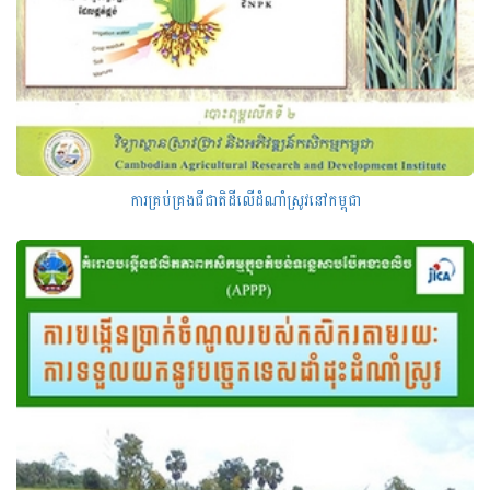
ការគ្រប់គ្រងជីជាតិដីលើដំណាំស្រូវនៅកម្ពុជា