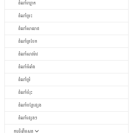
ដំណាំឃ្លោក
ដំណាំម្រះ
ដំណាំសាលាដ
ដំណាំត្របែក
ដំណាំសាវម៉ាវ
ដំណាំទំពាំង
ដំណាំម្រំ
ដំណាំចំរុះ
ដំណាំបន្លែផ្សេង
ដំណាំផ្សេងៗ
ការចិញ្ចឹមសត្វ