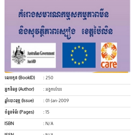
លេខកូដ (BookID)
: 250
អ្នកនិពន្ធ (Author)
: អង្គការឃែរ
ឆ្នាំបោះពុម្ព (Issue)
: 01-Jan-2009
ចំនួនទំព័រ (Pages)
: 15
ISBN
: N/A
ISSN
: N/A