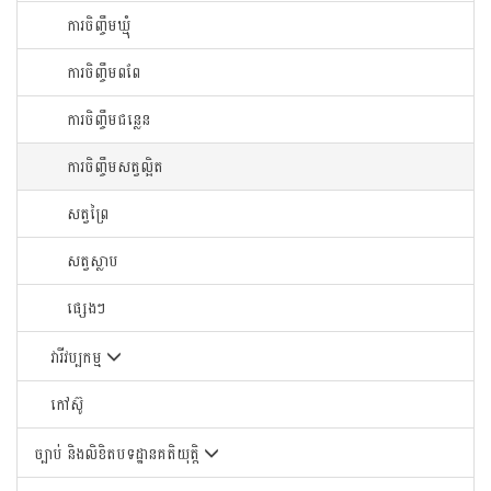
ការចិញ្ចឹមឃ្មុំ
ការចិញ្ចឹមពពែ
ការចិញ្ចឹមជន្លេន
ការចិញ្ចឹមសត្វល្អិត
សត្វព្រៃ
សត្វស្លាប
ផ្សេងៗ
វារីវប្បកម្ម
កៅស៊ូ
ច្បាប់ និងលិខិតបទដ្ឋានគតិយុត្តិ