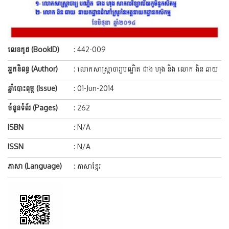
លេខកូដ (BookID)
: 442-009
អ្នកនិពន្ធ (Author)
: លោកសាស្រ្តាចារ្យបណ្ឌិត ជាង ហុង និង លោក ងិន ឆាយ
ឆ្នាំបោះពុម្ព (Issue)
: 01-Jun-2014
ចំនួនទំព័រ (Pages)
: 262
ISBN
: N/A
ISSN
: N/A
ភាសា (Language)
: ភាសាខ្មែរ