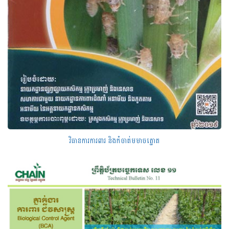
វិធានការការពារ និងកំចាត់មមាចត្នោត