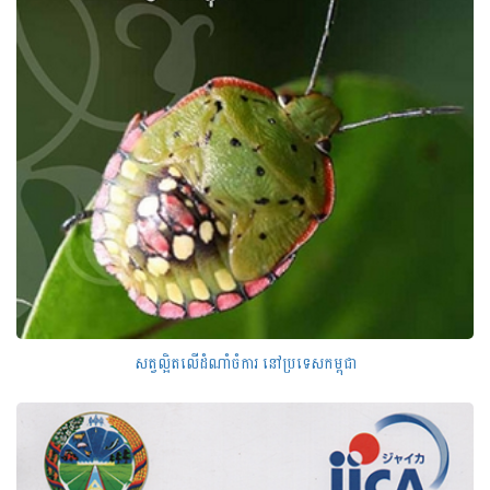
សត្វល្អិតលើដំណាំចំការ នៅប្រទេសកម្ពុជា