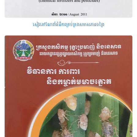
សៀវភៅណែនាំអំពីការគ្រប់គ្រងសមាសភាពចង្រៃ