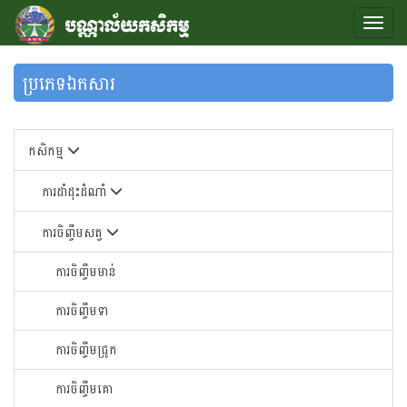
ប្រភេទឯកសារ
កសិកម្ម
ការដាំដុះដំណាំ
ការចិញ្ចឹមសត្វ
ការចិញ្ចឹមមាន់
ការចិញ្ចឹមទា
ការចិញ្ចឹមជ្រូក
ការចិញ្ចឹមគោ