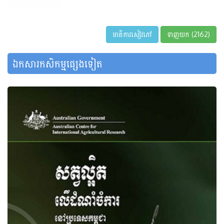
មាតិការសៀវភៅ
ទាញយក (2162)
ឯកសារកសិកម្មផ្សេងទៀត