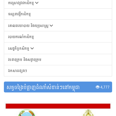
ការស្រាវជ្រាវកសិកម្ម
ទស្សនាវដ្តីកសិកម្ម
គោលនយោបាយ និងយុទ្ធសាស្រ្ត
របាយការណ៍កសិកម្ម
សេដ្ឋកិច្ចកសិកម្ម
វចនានុក្រម និងសន្ទានុក្រម
ឯកសារផ្សេងៗ
សត្វចង្រៃបំផ្លាញដំណាំសំខាន់ៗនៅកម្ពុជា
4,777