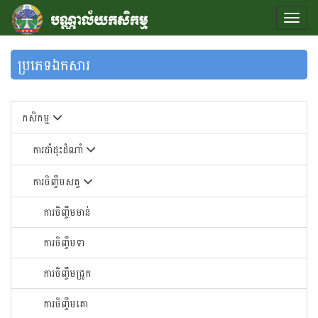
ប្រភេទឯកសារ
កសិកម្ម
ការដាំដុះដំណាំ
ការចិញ្ចឹមសត្វ
ការចិញ្ចឹមមាន់
ការចិញ្ចឹមទា
ការចិញ្ចឹមជ្រូក
ការចិញ្ចឹមគោ