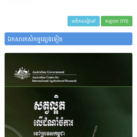
មាតិការសៀវភៅ
ទាញយក (913)
ឯកសារកសិកម្មផ្សេងទៀត