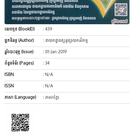
លេខកូដ (BookID)
: 439
អ្នកនិពន្ធ (Author)
: នាយកដ្ឋានផ្សព្វផ្សាយកសិកម្ម
ឆ្នាំបោះពុម្ព (Issue)
: 01-Jan-2019
ចំនួនទំព័រ (Pages)
: 34
ISBN
: N/A
ISSN
: N/A
ភាសា (Language)
: ភាសាខ្មែរ