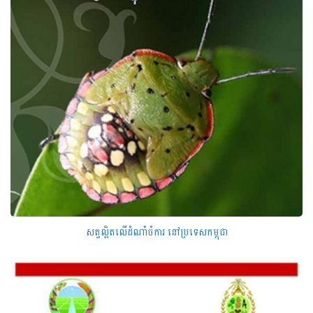
សត្វល្អិតលើដំណាំចំការ នៅប្រទេសកម្ពុជា