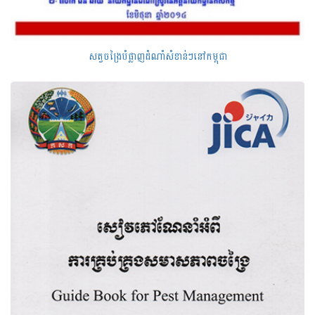
សត្វចង្រៃបំផ្លាញដំណាំសំខាន់ៗនៅកម្ពុជា