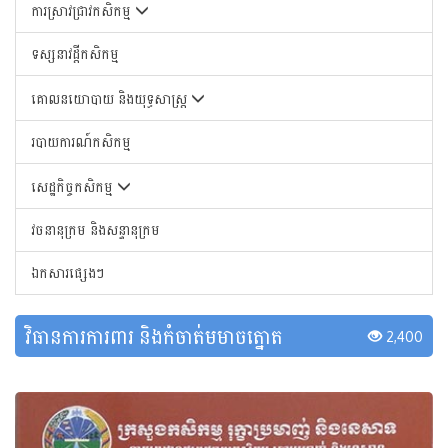
ការស្រាវជ្រាវកសិកម្ម
ទស្សនាវដ្តីកសិកម្ម
គោលនយោបាយ និងយុទ្ធសាស្រ្ត
របាយការណ៍កសិកម្ម
សេដ្ឋកិច្ចកសិកម្ម
វចនានុក្រម និងសន្ទានុក្រម
ឯកសារផ្សេងៗ
វិធានការការពារ និងកំចាត់មមាចត្នោត
2,400