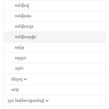
ការចិញ្ចឹមឃ្មុំ
ការចិញ្ចឹមពពែ
ការចិញ្ចឹមជន្លេន
ការចិញ្ចឹមសត្វល្អិត
សត្វព្រៃ
សត្វស្លាប
ផ្សេងៗ
វារីវប្បកម្ម
កៅស៊ូ
ច្បាប់ និងលិខិតបទដ្ឋានគតិយុត្តិ