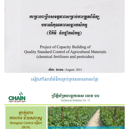
សៀវភៅណែនាំអំពីការគ្រប់គ្រងសមាសភាពចង្រៃ