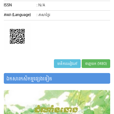
ISSN
: N/A
ភាសា (Language)
: ភាសាខ្មែរ
មាតិការសៀវភៅ
ទាញយក (1480)
ឯកសារកសិកម្មផ្សេងទៀត