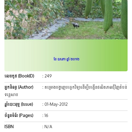
លេខកូដ (BookID)
: 249
អ្នកនិពន្ធ (Author)
: គម្រោងបង្ហាញបច្ចេកវិទ្យាដើម្បីបង្កើនផលិតភាពជុំវិញតំបន់
ទន្លេសាប
ឆ្នាំបោះពុម្ព (Issue)
: 01-May-2012
ចំនួនទំព័រ (Pages)
: 16
ISBN
: N/A