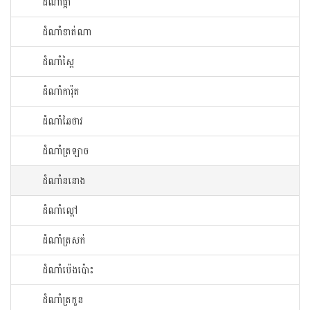
ដំណាំ​ផ្កា​
ដំណាំ​ខាត់ណា
ដំណាំ​ស្ពៃ​
ដំណាំ​ការ៉ុត
ដំណាំ​ឆៃ​ថាវ​
ដំណាំ​ត្រឡាច
ដំណាំ​ននោង​
ដំណាំ​ល្ពៅ​
ដំណាំ​ត្រសក់
ដំណាំ​ប៉េង​ប៉ោះ​
ដំណាំ​ត្រកួន