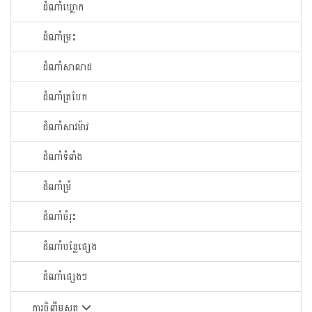
ដំណាំឃ្លោក
ដំណាំម្រះ
ដំណាំសាលាដ
ដំណាំត្របែក
ដំណាំសាវម៉ាវ
ដំណាំទំពាំង
ដំណាំម្រំ
ដំណាំចំរុះ
ដំណាំបន្លែផ្សេង
ដំណាំផ្សេងៗ
ការចិញ្ចឹមសត្វ