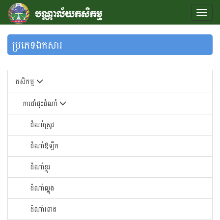
ប្រភេទឯកសារ
កសិកម្ម
ការដាំដុះដំណាំ
ដំណាំស្រូវ
ដំណាំឪឡឹក
ដំណាំខ្នុរ
ដំណាំ​ល្ហុង​
ដំណាំ​ពោត​