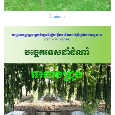
ដំណាំននោង