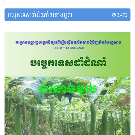
បច្ចេកទេសដាំដំណាំននោងមូល
3,472