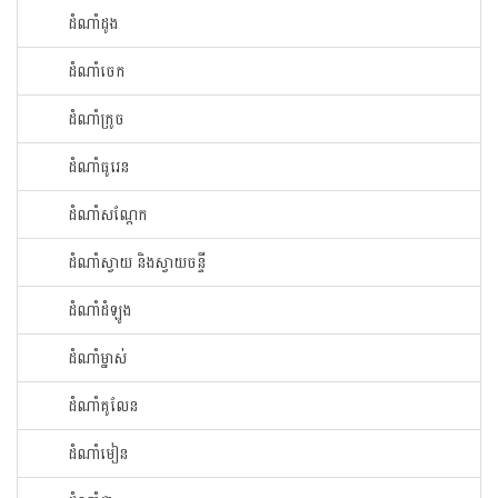
ដំណាំ​ដូង​
ដំណាំ​ចេក​
ដំណាំក្រូច​
ដំណាំ​ធូរេន​
ដំណាំ​សណ្ដែក​
ដំណាំ​ស្វាយ​ និងស្វាយចន្ទី
ដំណាំ​ដំឡូង​
ដំណាំ​ម្នាស់​
ដំណាំ​គូលែន​
ដំណាំ​មៀន​