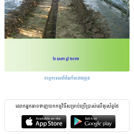
បច្ចេកទេសដាំដំណាំននោងជ្រុង
លោកអ្នកអាចទាញយកកម្មវិធីសម្រាប់ប្រើប្រាស់លើទូរស័ព្ទដៃ