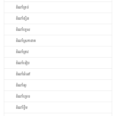
ដំណាំ​ត្រប់​
ដំណាំ​ផ្សិត​
ដំណាំ​ម្ទេស​
ដំណាំ​ស្រកានាគ
ដំណាំ​ត្រាវ
ដំណាំទៀប
ដំណាំអំពៅ
ដំណាំល្ង
ដំណាំម្រេច
ដំណាំខ្ទឹម