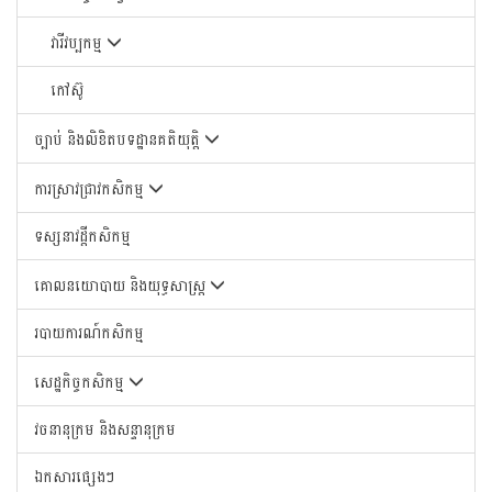
វារីវប្បកម្ម
កៅស៊ូ
ច្បាប់ និងលិខិតបទដ្ឋានគតិយុត្តិ
ការស្រាវជ្រាវកសិកម្ម
ទស្សនាវដ្តីកសិកម្ម
គោលនយោបាយ និងយុទ្ធសាស្រ្ត
របាយការណ៍កសិកម្ម
សេដ្ឋកិច្ចកសិកម្ម
វចនានុក្រម និងសន្ទានុក្រម
ឯកសារផ្សេងៗ