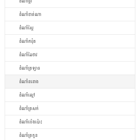
ដំណាំ​ផ្កា​
ដំណាំ​ខាត់ណា
ដំណាំ​ស្ពៃ​
ដំណាំ​ការ៉ុត
ដំណាំ​ឆៃ​ថាវ​
ដំណាំ​ត្រឡាច
ដំណាំ​ននោង​
ដំណាំ​ល្ពៅ​
ដំណាំ​ត្រសក់
ដំណាំ​ប៉េង​ប៉ោះ​
ដំណាំ​ត្រកួន