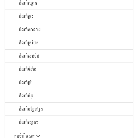
ដំណាំឃ្លោក
ដំណាំម្រះ
ដំណាំសាលាដ
ដំណាំត្របែក
ដំណាំសាវម៉ាវ
ដំណាំទំពាំង
ដំណាំម្រំ
ដំណាំចំរុះ
ដំណាំបន្លែផ្សេង
ដំណាំផ្សេងៗ
ការចិញ្ចឹមសត្វ