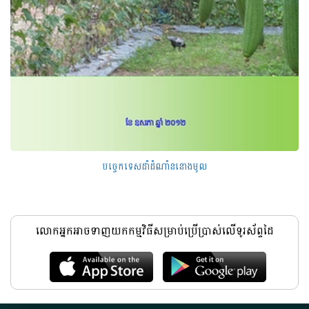
បច្ចេកទេសដាំដំណាំននោងមូល
លោកអ្នកអាចទាញយកកម្មវិធីសម្រាប់ប្រើប្រាស់លើទូរស័ព្ទដៃ