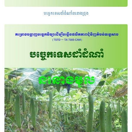
បច្ចេកទេសដាំដំណាំននោងជ្រុង