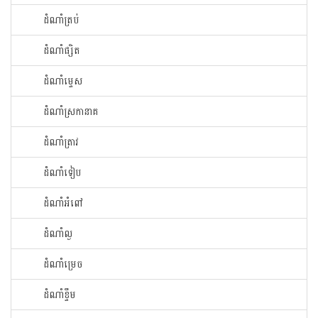
ដំណាំ​ត្រប់​
ដំណាំ​ផ្សិត​
ដំណាំ​ម្ទេស​
ដំណាំ​ស្រកានាគ
ដំណាំ​ត្រាវ
ដំណាំទៀប
ដំណាំអំពៅ
ដំណាំល្ង
ដំណាំម្រេច
ដំណាំខ្ទឹម