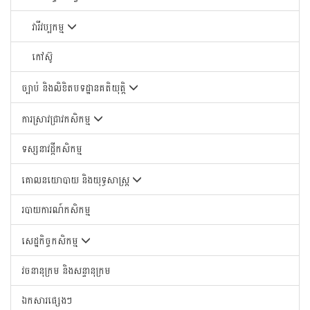
វារីវប្បកម្ម
កៅស៊ូ
ច្បាប់ និងលិខិតបទដ្ឋានគតិយុត្តិ
ការស្រាវជ្រាវកសិកម្ម
ទស្សនាវដ្តីកសិកម្ម
គោលនយោបាយ និងយុទ្ធសាស្រ្ត
របាយការណ៍កសិកម្ម
សេដ្ឋកិច្ចកសិកម្ម
វចនានុក្រម និងសន្ទានុក្រម
ឯកសារផ្សេងៗ