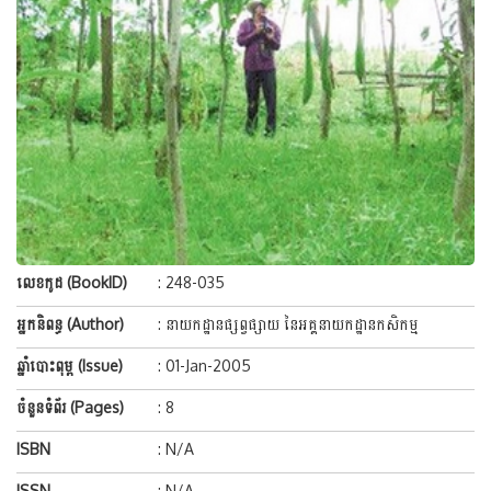
លេខកូដ (BookID)
: 248-035
អ្នកនិពន្ធ (Author)
: នាយកដ្ឋានផ្សព្វផ្សាយ នៃអគ្គនាយកដ្ឋានកសិកម្ម
ឆ្នាំបោះពុម្ព (Issue)
: 01-Jan-2005
ចំនួនទំព័រ (Pages)
: 8
ISBN
: N/A
ISSN
: N/A