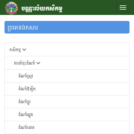
ប្រភេទឯកសារ
កសិកម្ម
ការដាំដុះដំណាំ
ដំណាំស្រូវ
ដំណាំឪឡឹក
ដំណាំខ្នុរ
ដំណាំ​ល្ហុង​
ដំណាំ​ពោត​