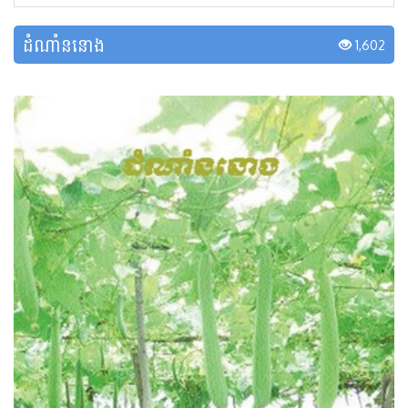
ដំណាំននោង
1,602