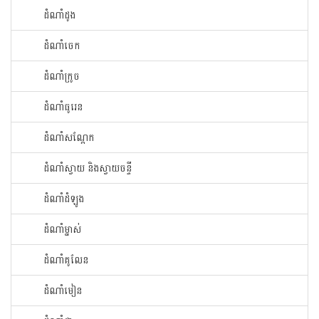
ដំណាំ​ដូង​
ដំណាំ​ចេក​
ដំណាំក្រូច​
ដំណាំ​ធូរេន​
ដំណាំ​សណ្ដែក​
ដំណាំ​ស្វាយ​ និងស្វាយចន្ទី
ដំណាំ​ដំឡូង​
ដំណាំ​ម្នាស់​
ដំណាំ​គូលែន​
ដំណាំ​មៀន​