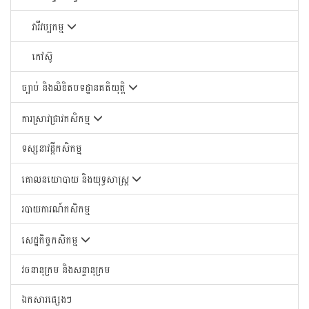
វារីវប្បកម្ម
កៅស៊ូ
ច្បាប់ និងលិខិតបទដ្ឋានគតិយុត្តិ
ការស្រាវជ្រាវកសិកម្ម
ទស្សនាវដ្តីកសិកម្ម
គោលនយោបាយ និងយុទ្ធសាស្រ្ត
របាយការណ៍កសិកម្ម
សេដ្ឋកិច្ចកសិកម្ម
វចនានុក្រម និងសន្ទានុក្រម
ឯកសារផ្សេងៗ