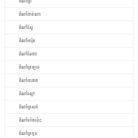
ដំណាំ​ផ្កា​
ដំណាំ​ខាត់ណា
ដំណាំ​ស្ពៃ​
ដំណាំ​ការ៉ុត
ដំណាំ​ឆៃ​ថាវ​
ដំណាំ​ត្រឡាច
ដំណាំ​ននោង​
ដំណាំ​ល្ពៅ​
ដំណាំ​ត្រសក់
ដំណាំ​ប៉េង​ប៉ោះ​
ដំណាំ​ត្រកួន