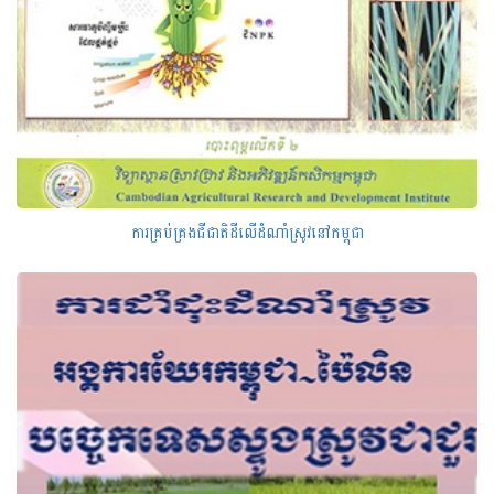
ការគ្រប់គ្រងជីជាតិដីលើដំណាំស្រូវនៅកម្ពុជា