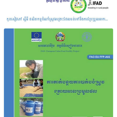
កូន​សៀវភៅ ​ស្ដីពី​ ផលិត​កម្ម​ដំណាំស្រូវ​ពង្រោះ​ដែល​ធន់​ទៅ​នឹង​​ការ​ប្រែ​ប្រួល​អាកាស​ធាតុ​