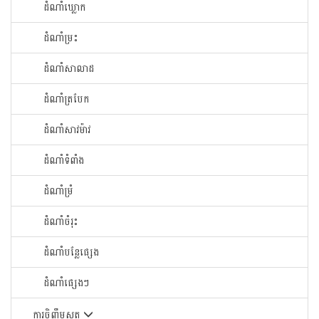
ដំណាំឃ្លោក
ដំណាំម្រះ
ដំណាំសាលាដ
ដំណាំត្របែក
ដំណាំសាវម៉ាវ
ដំណាំទំពាំង
ដំណាំម្រំ
ដំណាំចំរុះ
ដំណាំបន្លែផ្សេង
ដំណាំផ្សេងៗ
ការចិញ្ចឹមសត្វ