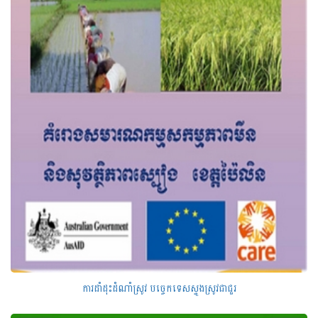
ការដាំដុះដំណាំស្រូវ បច្ចេកទេសស្ទូងស្រូវជាជួរ