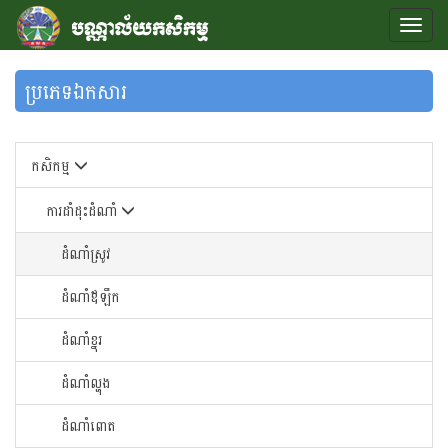
ប្រភេទឯកសារ
កសិកម្ម
ការដាំដុះដំណាំ
ដំណាំស្រូវ
ដំណាំឪឡឹក
ដំណាំខ្នុរ
ដំណាំ​ល្ហុង​
ដំណាំ​ពោត​