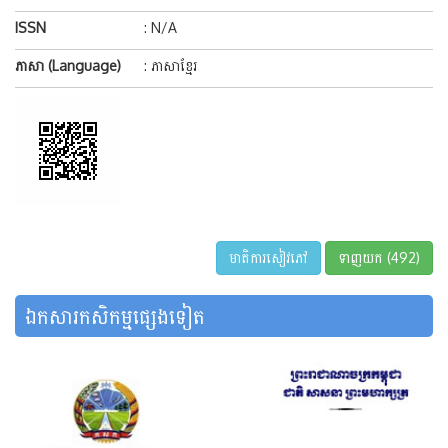
ISSN
: N/A
ភាសា (Language)
: ភាសាខ្មែរ
មាតិការសៀវភៅ
ទាញយក (492)
ឯកសារកសិកម្មផ្សេងទៀត