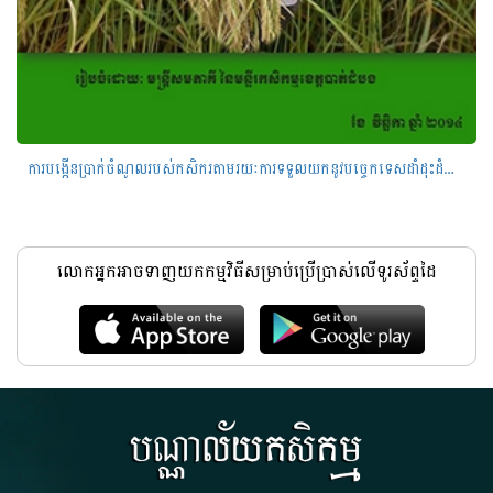
ការបង្កើនប្រាក់ចំណូលរបស់កសិករតាមរយៈការទទួលយកនូវបច្ចេកទេសដាំដុះដំណាំស្រូវ
លោកអ្នកអាចទាញយកកម្មវិធីសម្រាប់ប្រើប្រាស់លើទូរស័ព្ទដៃ