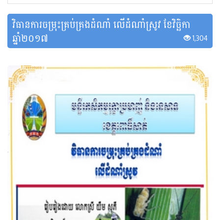
វិធានការចម្រុះគ្រប់គ្រងដំណាំ លើដំណាំស្រូវ ខែវិច្ឆិកា​
ឆ្នាំ២០១៧
1,304