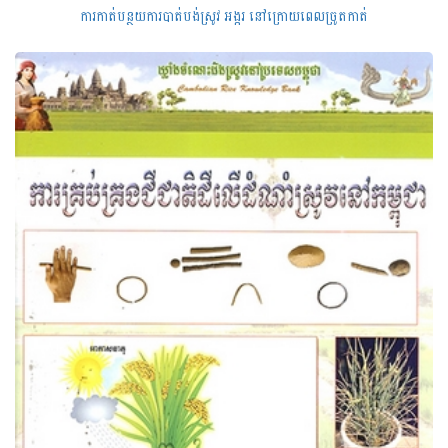
ការកាត់បន្ថយការបាត់បង់ស្រូវ អង្ករ នៅក្រោយពេលច្រូតកាត់