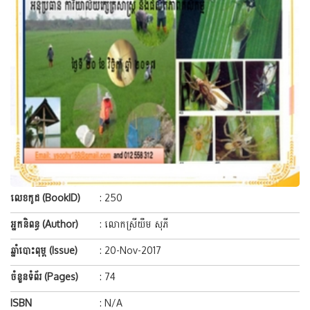
លេខកូដ (BookID)
: 250
អ្នកនិពន្ធ (Author)
: លោកស្រីយឹម សុភី
ឆ្នាំបោះពុម្ព (Issue)
: 20-Nov-2017
ចំនួនទំព័រ (Pages)
: 74
ISBN
: N/A