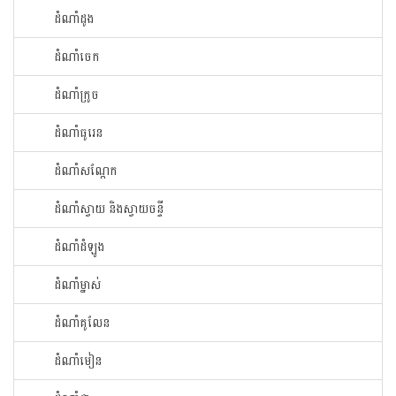
ដំណាំ​ដូង​
ដំណាំ​ចេក​
ដំណាំក្រូច​
ដំណាំ​ធូរេន​
ដំណាំ​សណ្ដែក​
ដំណាំ​ស្វាយ​ និងស្វាយចន្ទី
ដំណាំ​ដំឡូង​
ដំណាំ​ម្នាស់​
ដំណាំ​គូលែន​
ដំណាំ​មៀន​