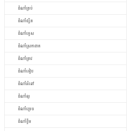
ដំណាំ​ត្រប់​
ដំណាំ​ផ្សិត​
ដំណាំ​ម្ទេស​
ដំណាំ​ស្រកានាគ
ដំណាំ​ត្រាវ
ដំណាំទៀប
ដំណាំអំពៅ
ដំណាំល្ង
ដំណាំម្រេច
ដំណាំខ្ទឹម