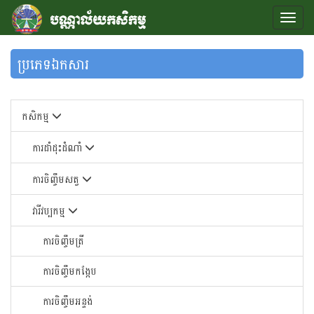
ប្រភេទឯកសារ
កសិកម្ម
ការដាំដុះដំណាំ
ការចិញ្ចឹមសត្វ
វារីវប្បកម្ម
ការចិញ្ចឹមត្រី
ការចិញ្ចឹមកង្កែប
ការចិញ្ចឹមអន្ទង់