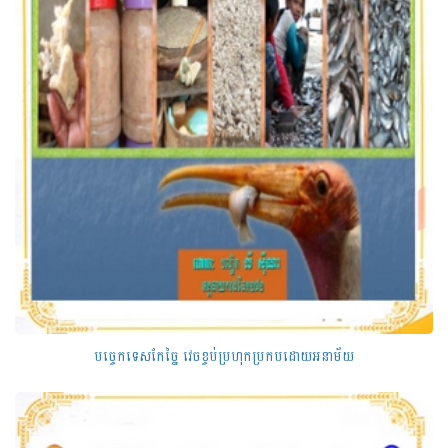
បច្ចេកទេសកែច្នៃ វេចខ្ចប់ប្រហុកប្រកបដោយអនាម័យ