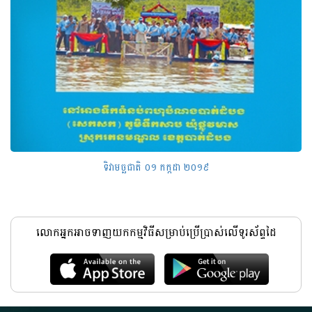
ទិវាមច្ឆជាតិ ០១ កក្កដា ២០១៩
លោកអ្នកអាចទាញយកកម្មវិធីសម្រាប់ប្រើប្រាស់លើទូរស័ព្ទដៃ