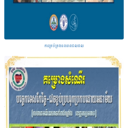
ការគ្រប់គ្រងធនធានជលផល