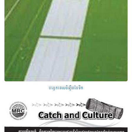
បច្ចេកទេសចិញ្ចឹមចៃទឹក