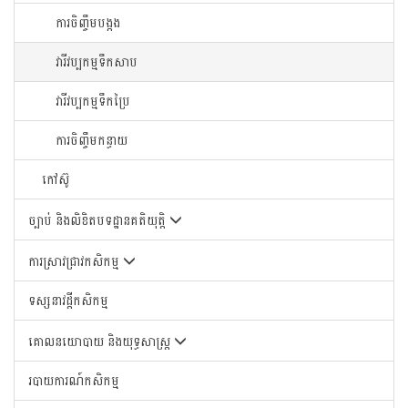
ការចិញ្ចឹមបង្កង
វារីវប្បកម្មទឹកសាប
វារីវប្បកម្មទឹកប្រៃ
ការចិញ្ចឹមកន្ធាយ
កៅស៊ូ
ច្បាប់ និងលិខិតបទដ្ឋានគតិយុត្តិ
ការស្រាវជ្រាវកសិកម្ម
ទស្សនាវដ្តីកសិកម្ម
គោលនយោបាយ និងយុទ្ធសាស្រ្ត
របាយការណ៍កសិកម្ម