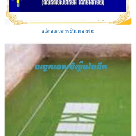
ផលិតផលសហគមន៍ណែមអនាម័យ