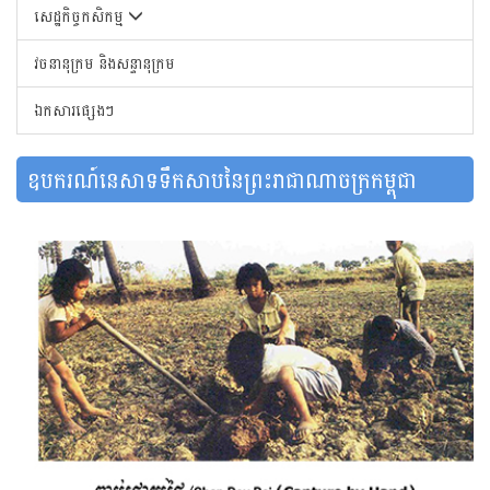
សេដ្ឋកិច្ចកសិកម្ម
វចនានុក្រម និងសន្ទានុក្រម
ឯកសារផ្សេងៗ
ឧបករណ៍នេសាទទឹកសាបនៃព្រះរាជាណាចក្រកម្ពុជា
1,705