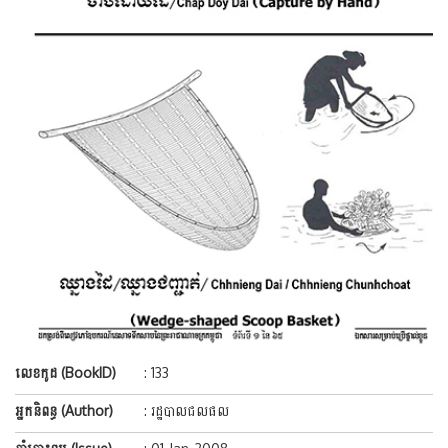
លេខកូដ (BookID)
: 133
អ្នកនិពន្ធ (Author)
: រដ្ឋបាលជលផល