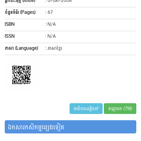
ឆ្នាំបោះពុម្ព (Issue)
: 01-Jan-2008
ចំនួនទំព័រ (Pages)
: 67
ISBN
: N/A
ISSN
: N/A
ភាសា (Language)
: ភាសាខ្មែរ
មាតិការសៀវភៅ
ទាញយក (718)
ឯកសារកសិកម្មផ្សេងទៀត