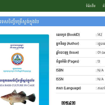
ទំព័រដើម
អ
ទេសចិញ្ចឹមត្រីស្ពង់ក្នុងបែ
លេខកូដ (BookID)
: 142
អ្នកនិពន្ធ (Author)
: រដ្
ឆ្នាំបោះពុម្ព (Issue)
: 01-J
ចំនួនទំព័រ (Pages)
: 13
ISBN
: N/A
ISSN
: N/A
ភាសា (Language)
: ភាសាខ