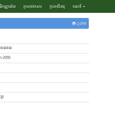
ំពីបណ្ណាល័យ
ប្រភេទឯកសារ
ប្រភេទវីដេអូ
គណនី
2,098
ឋបាលជលផល
an-2010
្មែរ