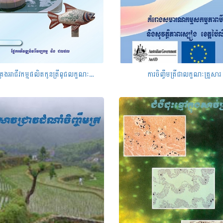
ការគ្រប់គ្រងអាជីវកម្មផលិតកូនត្រីពូជលក្ខណៈគ្រួសារ ខែកក្កដា ឆ្នាំ២០១១
ការចិញ្ចឹមត្រីជាលក្ខណៈគ្រួសារ