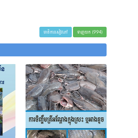
មាតិការសៀវភៅ
ទាញយក (994)