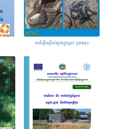
ការចិញ្ចឹមត្រីអណ្តែងក្នុងស្រះ ឬអាងតូច