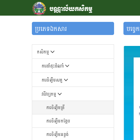
ប្រភេទឯកសារ
បច្ចេក
កសិកម្ម
ការដាំដុះដំណាំ
ការចិញ្ចឹមសត្វ
វារីវប្បកម្ម
ការចិញ្ចឹមត្រី
ការចិញ្ចឹមកង្កែប
ការចិញ្ចឹមអន្ទង់