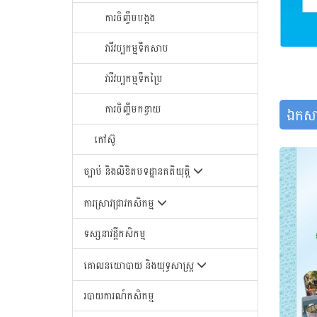
ការចិញ្ចឹមបង្កង
វារីវប្បកម្មទឹកសាប
វារីវប្បកម្មទឹកប្រៃ
ការចិញ្ចឹមកន្ធាយ
ឯកសា
កៅស៊ូ
ច្បាប់ និងលិខិតបទដ្ឋានគតិយុត្តិ
ការស្រាវជ្រាវកសិកម្ម
ទស្សនាវដ្តីកសិកម្ម
គោលនយោបាយ និងយុទ្ធសាស្រ្ត
របាយការណ៍កសិកម្ម