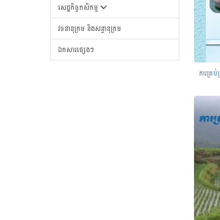
សេដ្ឋកិច្ចកសិកម្ម
វចនានុក្រម និងសន្ទានុក្រម
ឯកសារផ្សេងៗ