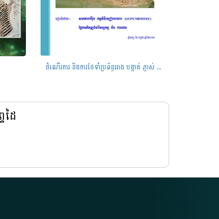
ដំណើរការ និងការថែទាំប្រព័ន្ធអាង បង្កាត់ ភ្ញាស់ និងបំប៉នកូនត្រីពូជ ខែកក្កដា ឆ្នាំ២០១១
្ទដៃ