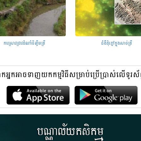
ការស្រាវជ្រាវដំណាំចិញ្ចឹមត្រី
ជំងឺដុំខ្មៅក្នុងសាច់ត្រី
អ្នកអាចទាញយកកម្មវិធីសម្រាប់ប្រើប្រាស់លើទូរស័ព