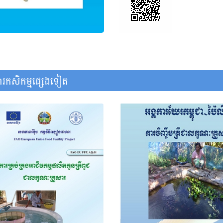
រកសិកម្មផ្សេងទៀត