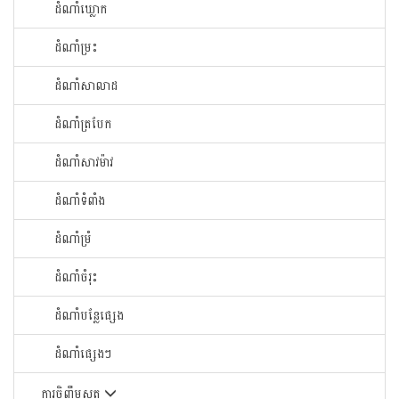
ដំណាំឃ្លោក
ដំណាំម្រះ
ដំណាំសាលាដ
ដំណាំត្របែក
ដំណាំសាវម៉ាវ
ដំណាំទំពាំង
ដំណាំម្រំ
ដំណាំចំរុះ
ដំណាំបន្លែផ្សេង
ដំណាំផ្សេងៗ
ការចិញ្ចឹមសត្វ