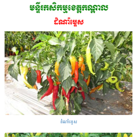
ដំណាំម្ទេស