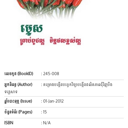
លេខកូដ (BookID)
: 245-008
អ្នកនិពន្ធ (Author)
: គម្រោងបង្កើនបច្ចេកវិទ្យាបង្កើនផលិតភាពជុំវិញបឹង
ទន្លេសាទ
ឆ្នាំបោះពុម្ព (Issue)
: 01-Jan-2012
ចំនួនទំព័រ (Pages)
: 15
ISBN
: N/A