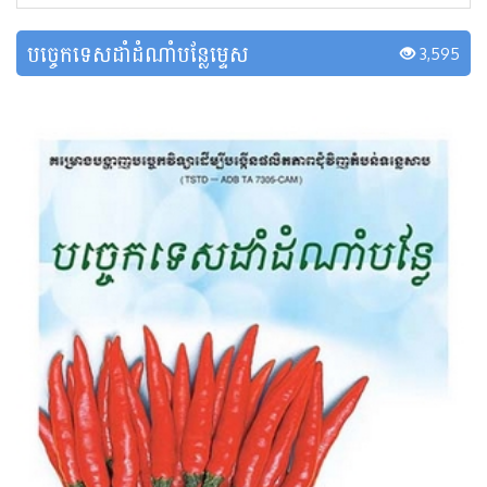
បច្ចេកទេសដាំដំណាំបន្លែម្ទេស
3,595