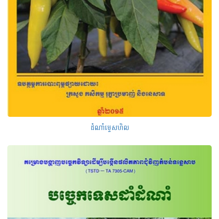
ដំណាំម្ទេសហិល