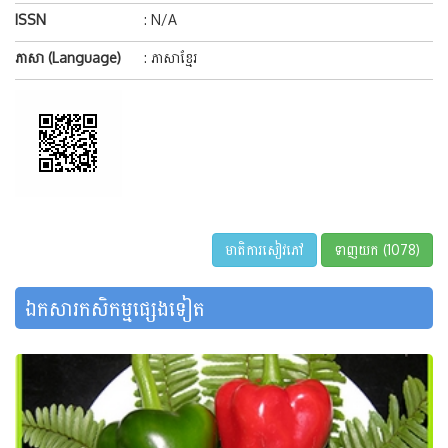
ISSN
: N/A
ភាសា (Language)
: ភាសាខ្មែរ
មាតិការសៀវភៅ
ទាញយក (1078)
ឯកសារកសិកម្មផ្សេងទៀត