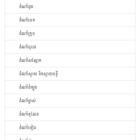
ដំណាំ​ដូង​
ដំណាំ​ចេក​
ដំណាំក្រូច​
ដំណាំ​ធូរេន​
ដំណាំ​សណ្ដែក​
ដំណាំ​ស្វាយ​ និងស្វាយចន្ទី
ដំណាំ​ដំឡូង​
ដំណាំ​ម្នាស់​
ដំណាំ​គូលែន​
ដំណាំ​មៀន​