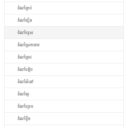
ដំណាំ​ត្រប់​
ដំណាំ​ផ្សិត​
ដំណាំ​ម្ទេស​
ដំណាំ​ស្រកានាគ
ដំណាំ​ត្រាវ
ដំណាំទៀប
ដំណាំអំពៅ
ដំណាំល្ង
ដំណាំម្រេច
ដំណាំខ្ទឹម