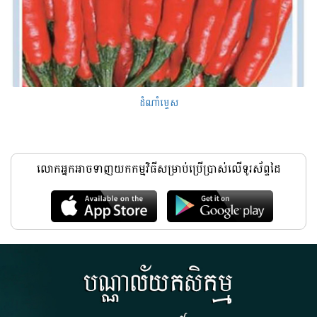
ដំណាំម្ទេស
លោកអ្នកអាចទាញយកកម្មវិធីសម្រាប់ប្រើប្រាស់លើទូរស័ព្ទដៃ