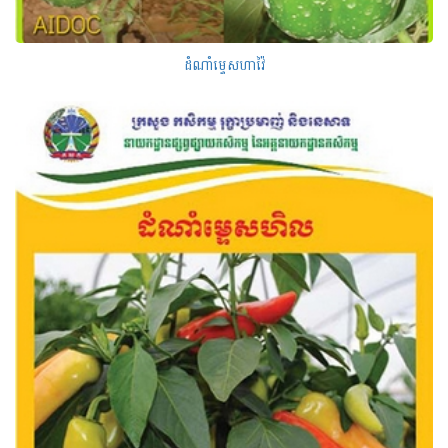
ដំណាំម្ទេសហាវ៉ៃ