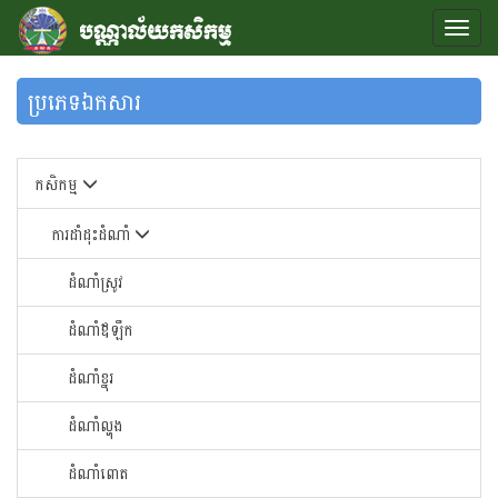
ប្រភេទឯកសារ
កសិកម្ម
ការដាំដុះដំណាំ
ដំណាំស្រូវ
ដំណាំឪឡឹក
ដំណាំខ្នុរ
ដំណាំ​ល្ហុង​
ដំណាំ​ពោត​