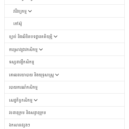
វារីវប្បកម្ម
កៅស៊ូ
ច្បាប់ និងលិខិតបទដ្ឋានគតិយុត្តិ
ការស្រាវជ្រាវកសិកម្ម
ទស្សនាវដ្តីកសិកម្ម
គោលនយោបាយ និងយុទ្ធសាស្រ្ត
របាយការណ៍កសិកម្ម
សេដ្ឋកិច្ចកសិកម្ម
វចនានុក្រម និងសន្ទានុក្រម
ឯកសារផ្សេងៗ