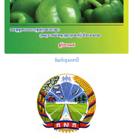
ដំណាំម្ទេសហាវ៉ៃ