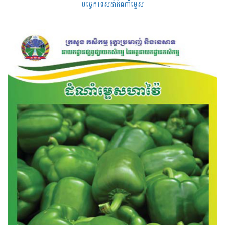
បច្ចេកទេសដាំដំណាំម្ទេស