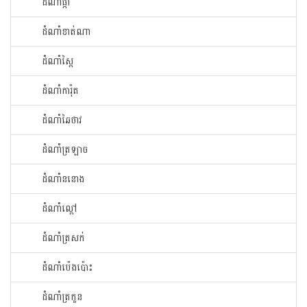
ដំណាំ​ផ្កា​
ដំណាំ​ខាត់ណា
ដំណាំ​ស្ពៃ​
ដំណាំ​ការ៉ុត
ដំណាំ​ឆៃ​ថាវ​
ដំណាំ​ត្រឡាច
ដំណាំ​ននោង​
ដំណាំ​ល្ពៅ​
ដំណាំ​ត្រសក់
ដំណាំ​ប៉េង​ប៉ោះ​
ដំណាំ​ត្រកួន