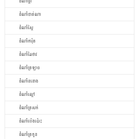
ដំណាំ​ផ្កា​
ដំណាំ​ខាត់ណា
ដំណាំ​ស្ពៃ​
ដំណាំ​ការ៉ុត
ដំណាំ​ឆៃ​ថាវ​
ដំណាំ​ត្រឡាច
ដំណាំ​ននោង​
ដំណាំ​ល្ពៅ​
ដំណាំ​ត្រសក់
ដំណាំ​ប៉េង​ប៉ោះ​
ដំណាំ​ត្រកួន