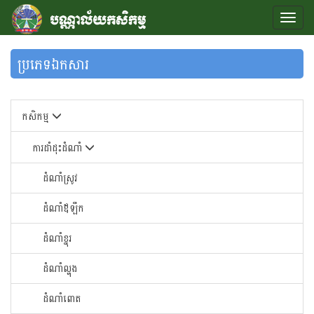
ប្រភេទឯកសារ
កសិកម្ម
ការដាំដុះដំណាំ
ដំណាំស្រូវ
ដំណាំឪឡឹក
ដំណាំខ្នុរ
ដំណាំ​ល្ហុង​
ដំណាំ​ពោត​