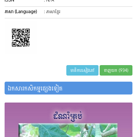
ភាសា (Language)
: ភាសាខ្មែរ
មាតិការសៀវភៅ
ទាញយក (934)
ឯកសារកសិកម្មផ្សេងទៀត