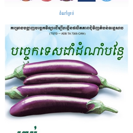
ដំណាំត្រប់