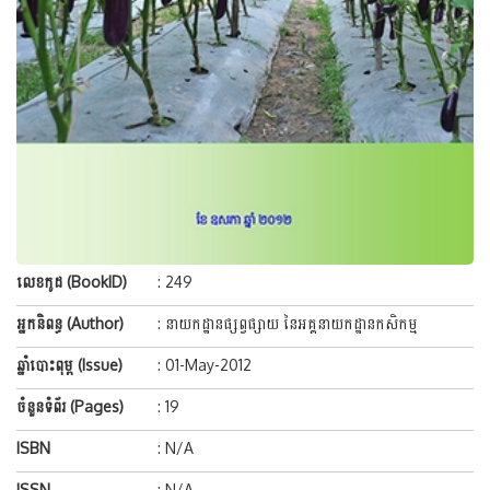
លេខកូដ (BookID)
: 249
អ្នកនិពន្ធ (Author)
: នាយកដ្ឋានផ្សព្វផ្សាយ នៃអគ្គនាយកដ្ឋានកសិកម្ម
ឆ្នាំបោះពុម្ព (Issue)
: 01-May-2012
ចំនួនទំព័រ (Pages)
: 19
ISBN
: N/A
ISSN
: N/A