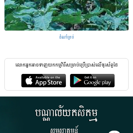
ដំណាំត្រប់
លោកអ្នកអាចទាញយកកម្មវិធីសម្រាប់ប្រើប្រាស់លើទូរស័ព្ទដៃ