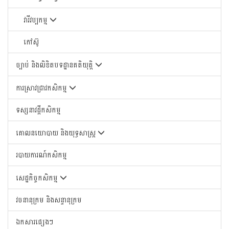
វារីវប្បកម្ម
កៅស៊ូ
ច្បាប់ និងលិខិតបទដ្ឋានគតិយុត្តិ
ការស្រាវជ្រាវកសិកម្ម
ទស្សនាវដ្តីកសិកម្ម
គោលនយោបាយ និងយុទ្ធសាស្រ្ត
របាយការណ៍កសិកម្ម
សេដ្ឋកិច្ចកសិកម្ម
វចនានុក្រម និងសន្ទានុក្រម
ឯកសារផ្សេងៗ