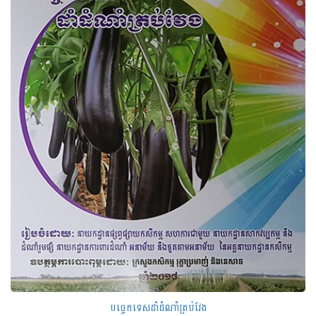
បច្ចេកទេសដាំដំណាំត្រប់វែង