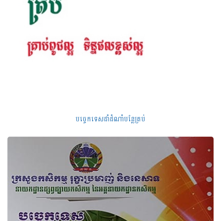
បច្ចេកទេសដាំដំណាំបន្លែត្រប់