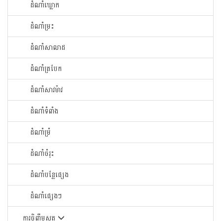
ដំណាំឃ្លោក
ដំណាំម្រះ
ដំណាំសាលាដ
ដំណាំត្របែក
ដំណាំសាវម៉ាវ
ដំណាំទំពាំង
ដំណាំម្រំ
ដំណាំចំរុះ
ដំណាំបន្លែផ្សេង
ដំណាំផ្សេងៗ
ការចិញ្ចឹមសត្វ