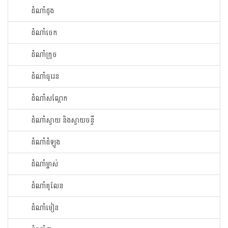
ដំណាំ​ដូង​
ដំណាំ​ចេក​
ដំណាំក្រូច​
ដំណាំ​ធូរេន​
ដំណាំ​សណ្ដែក​
ដំណាំ​ស្វាយ​ និងស្វាយចន្ទី
ដំណាំ​ដំឡូង​
ដំណាំ​ម្នាស់​
ដំណាំ​គូលែន​
ដំណាំ​មៀន​