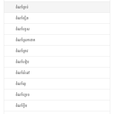
ដំណាំ​ត្រប់​
ដំណាំ​ផ្សិត​
ដំណាំ​ម្ទេស​
ដំណាំ​ស្រកានាគ
ដំណាំ​ត្រាវ
ដំណាំទៀប
ដំណាំអំពៅ
ដំណាំល្ង
ដំណាំម្រេច
ដំណាំខ្ទឹម