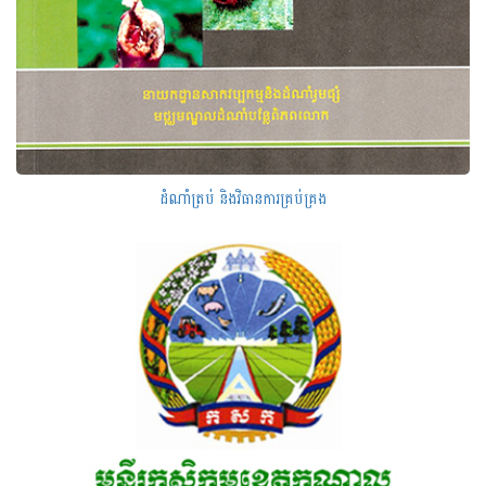
ដំណាំ​ត្រប់​ និង​វិធាន​ការ​គ្រប់​គ្រង​