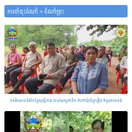
ការដាំដុះដំណាំ > ដំណាំម្រះ
បទពិសោធន៍ដាំបន្លែសុវត្ថិភាព របស់សម្បទានិក #នៅឃុំជាំក្រវៀន #ស្រុកមេមត់