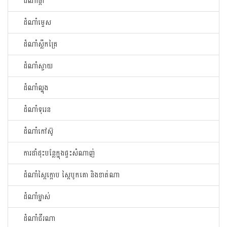
ដំណាំផ្កា
ដំណាំម្ទេស
ដំណាំស្លឹកគ្រៃ
ដំណាំស្វាយ
ដំណាំល្ហុង
ដំណាំទុរេន
ដំណាំកៅសូ៊
ការដាំដុះបន្លែក្នុងផ្ទះសំណាញ់
ដំណាំស្ពៃក្តោប ស្ពៃបូកគោ និងខាត់ណា
ដំណាំម្នាស់
ដំណាំជីរណា