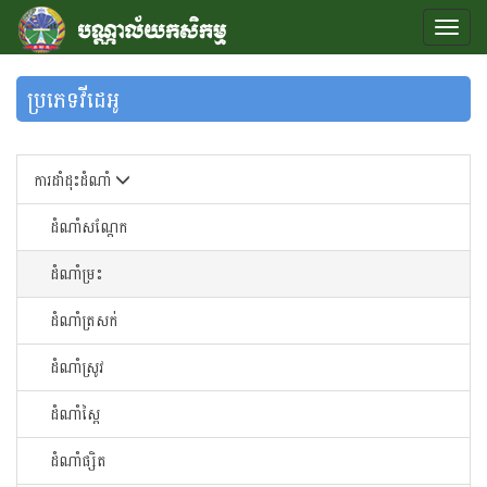
ប្រភេទវីដេអូ
ការដាំដុះដំណាំ
ដំណាំសណ្តែក
ដំណាំម្រះ
ដំណាំត្រសក់
ដំណាំស្រូវ
ដំណាំស្ពៃ
ដំណាំផ្សិត