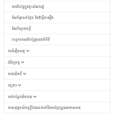
ការដាំបន្លែក្នុងផ្ទះសំណាញ់
ដំណាំត្រសក់ផ្អែម និងឪឡឹកលឿង
ដំណាំស្វាយចន្ទី
បច្ចេកទេសដាំបន្លែគ្មានជាតិគីមី
ការចិញ្ចឹមសត្វ
វារីវប្បកម្ម
ការផលិតជី
ផ្សេងៗ
ការកែច្នៃផលិតផល
ការអនុវត្តកសិកម្មថ្មីដែលធន់ទៅនឹងការប្រែប្រួលអាកាសធាតុ