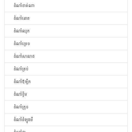
ដំណាំខាត់ណា
ដំណាំពោត
ដំណាំឈូក
ដំណាំម្រេច
ដំណាំសាលាដ
ដំណាំត្រប់
ដំណាំឪឡឹក
ដំណាំខ្ទឹម
ដំណាំក្រូច
ដំណាំដំឡូងមី