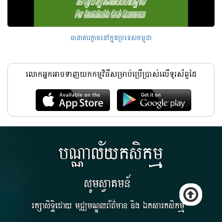
ធានាគារក្តាមនៅក្នុងប្រទេសកម្ពុជា
លោកអ្នកអាចទាញយកកម្មវិធីសម្រាប់ប្រើប្រាស់លើទូរស័ព្ទដៃ