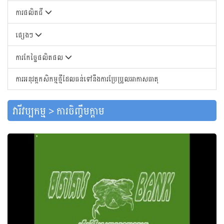
ការផលិតជី
ផ្សេងៗ
ការកែច្នៃផលិតផល
ការអនុវត្តកសិកម្មថ្មីដែលធន់ទៅនឹងការប្រែប្រួលអាកាសធាតុ
វារីវប្បកម្ម > ការចិញ្ចឹមក្តាម