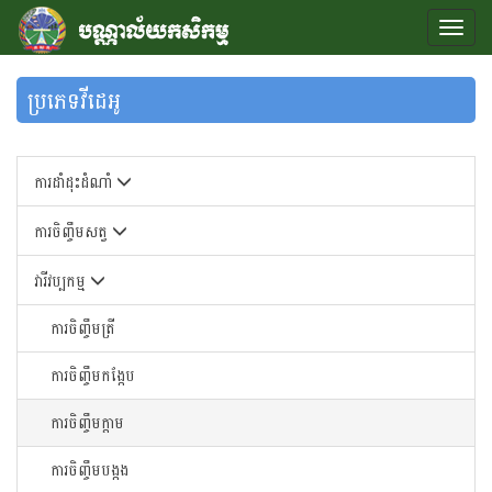
ប្រភេទវីដេអូ
ការដាំដុះដំណាំ
ការចិញ្ចឹមសត្វ
វារីវប្បកម្ម
ការចិញ្ចឹមត្រី
ការចិញ្ចឹមកង្កែប
ការចិញ្ចឹមក្តាម
ការចិញ្ចឹមបង្កង