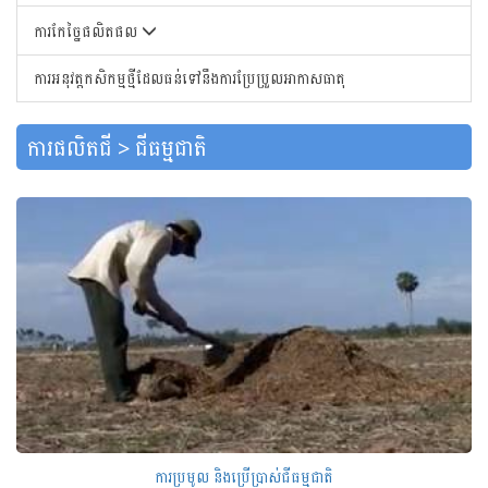
ការកែច្នៃផលិតផល
ការអនុវត្តកសិកម្មថ្មីដែលធន់ទៅនឹងការប្រែប្រួលអាកាសធាតុ
ការផលិតជី > ជីធម្មជាតិ
ការប្រមូល និងប្រើប្រាស់ជីធម្មជាតិ