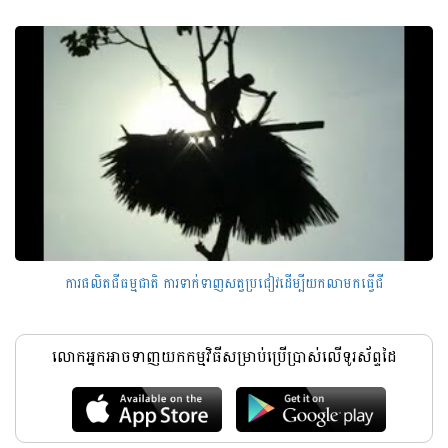
ការផលិតជីធម្មជាតិ ការទាក់ទាញសត្វប្រជៀវដើម្បីយកលាមកធ្វើជី
លោកអ្នកអាចទាញយកកម្មវិធីសម្រាប់ប្រើប្រាស់លើទូរស័ព្ទដៃ