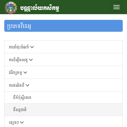
ប្រភេទវីដេអូ
ការដាំដុះដំណាំ
ការចិញ្ចឹមសត្វ
វារីវប្បកម្ម
ការផលិតជី
ជីកំប៉ុស្តិ៍គោក
ជីធម្មជាតិ
ផ្សេងៗ