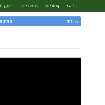
ំពីបណ្ណាល័យ
ប្រភេទឯកសារ
ប្រភេទវីដេអូ
គណនី
ុកមេមត់
1,495