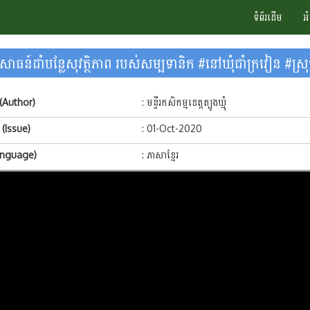
ទំព័រដើម
អ
ោធន៍ដាំបន្លែសុវត្ថិភាព របស់សម្បទានិក #នៅឃុំជាំក្រវៀន #ស្រ
 (Author)
: មន្ទីរកសិកម្មខេត្តត្បូងឃ្មុំ
្ព (Issue)
: 01-Oct-2020
anguage)
: ភាសាខ្មែរ