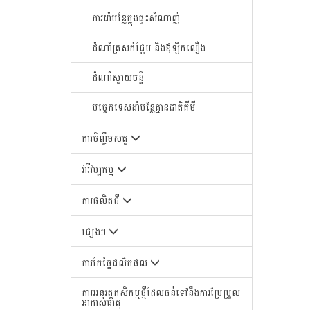
ការដាំបន្លែក្នុងផ្ទះសំណាញ់
ដំណាំត្រសក់ផ្អែម និងឪឡឹកលឿង
ដំណាំស្វាយចន្ទី
បច្ចេកទេសដាំបន្លែគ្មានជាតិគីមី
ការចិញ្ចឹមសត្វ
វារីវប្បកម្ម
ការផលិតជី
ផ្សេងៗ
ការកែច្នៃផលិតផល
ការអនុវត្តកសិកម្មថ្មីដែលធន់ទៅនឹងការប្រែប្រួល
អាកាសធាតុ