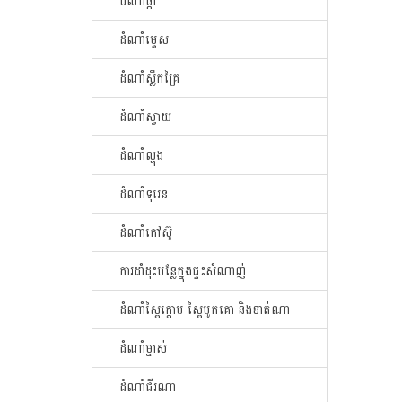
ដំណាំផ្កា
ដំណាំម្ទេស
ដំណាំស្លឹកគ្រៃ
ដំណាំស្វាយ
ដំណាំល្ហុង
ដំណាំទុរេន
ដំណាំកៅសូ៊
ការដាំដុះបន្លែក្នុងផ្ទះសំណាញ់
ដំណាំស្ពៃក្តោប ស្ពៃបូកគោ និងខាត់ណា
ដំណាំម្នាស់
ដំណាំជីរណា