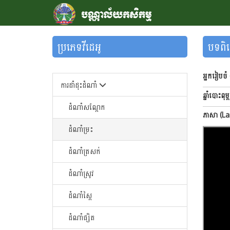
ប្រភេទវីដេអូ
បទពិស
អ្នករៀបចំ
ការដាំដុះដំណាំ
ឆ្នាំបោះពុម
ដំណាំសណ្តែក
ភាសា (L
ដំណាំម្រះ
ដំណាំត្រសក់
ដំណាំស្រូវ
ដំណាំស្ពៃ
ដំណាំផ្សិត