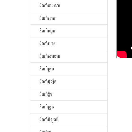
ដំណាំខាត់ណា
ដំណាំពោត
ដំណាំឈូក
ដំណាំម្រេច
ដំណាំសាលាដ
ដំណាំត្រប់
ដំណាំឪឡឹក
ដំណាំខ្ទឹម
ដំណាំក្រូច
ដំណាំដំឡូងមី