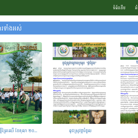
ទំព័រដើម
អ
រទាំងអស់
ទស្សនាវដ្តីព្រៃឈើ ខែតុលា ២០២៣ លេខ ៦៦
ពូជស្រូវផ្ការំដួល