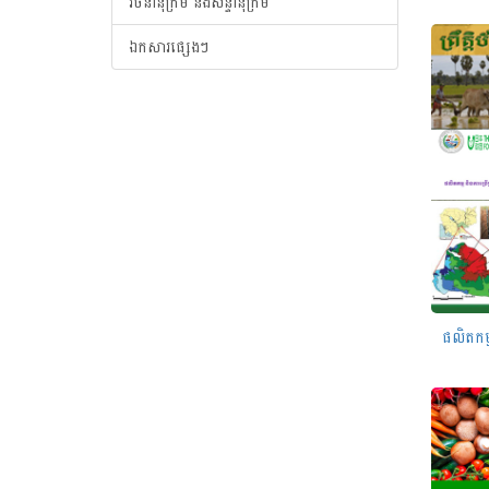
វចនានុក្រម និងសន្ទានុក្រម
ឯកសារផ្សេងៗ