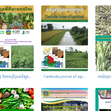
ផលិតកម្ម និងការប្រើប្រាស់ដំឡូងមីប្រកបដោយនិរន្តភាពដើម្បីកាត់បន្ថយភាពក្រីក្រនៅជនបទ
Cambodia journal of agriculture Volume 7, Numer 2