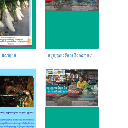
ដំណាំត្រប់
បច្ចុប្បន្នភាពទីផ្សារ និងការតាមដានរដូវកាលក្នុងប្រទេសកម្ពុជា ខែធ្នូ ឆ្នាំ២០២២