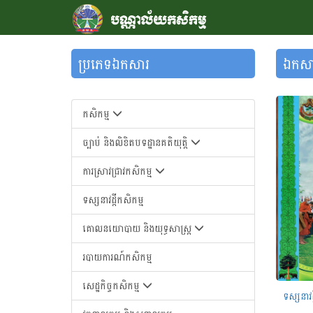
ប្រភេទឯកសារ
ឯកសា
កសិកម្ម
ច្បាប់ និងលិខិតបទដ្ឋានគតិយុត្តិ
ការស្រាវជ្រាវកសិកម្ម
ទស្សនាវដ្តីកសិកម្ម
គោលនយោបាយ និងយុទ្ធសាស្រ្ត
របាយការណ៍កសិកម្ម
សេដ្ឋកិច្ចកសិកម្ម