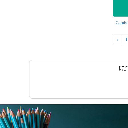
«
1
លោក