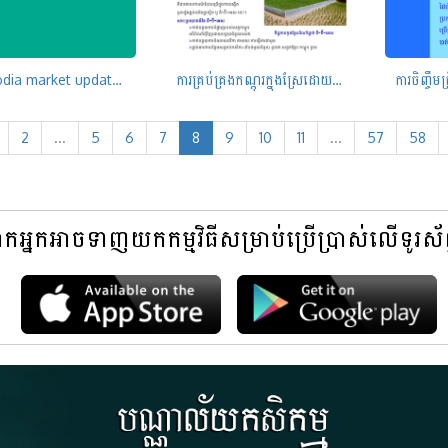
Cambodia market update December, 2022
ការគ្រប់គ្រងកណ្តុរក្នុងស្រែដោយប្រើប្រព័ន្ធអន្គប់ប្លាស្ទិច
2
...
5
6
7
8
9
10
11
...
57
58
អ្នកអាចទាញយកកម្មវិធីសម្រាប់ប្រើប្រាស់លើទូរស័ព