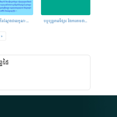
ការចិញ្ចឹមត្រីអណ្តែងជាលក្ខណៈគ្រួសារ
បច្ចុប្បន្នភាពទីផ្សារ និងការតាមដានរដូវកាលក្នុងប្រទេសកម្ពុជា ខែវិច្ឆិកា ឆ្នាំ២០២២
»
្ទដៃ