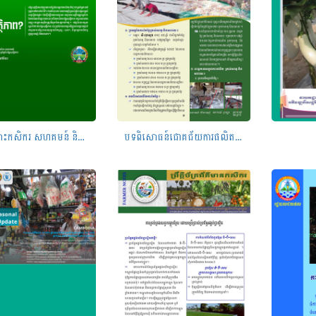
បញ្ជីឈ្មោះកសិករ សហគមន៍ និងក្រុមហ៊ុន ដែលបានចុះបញ្ជីផ្គត់ផ្គង់បន្លែសុវត្ថិភាព
បទពិសោធន៍ជោគជ័យការផលិតគ្រប់សាគូរបស់សិប្បករ លី ហុងឡេង