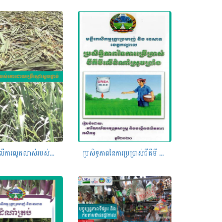
ការសិក្សាលើការលូតលាស់់របស់គោពូជក្នុងស្រុក ដោយប្រើប្រាស់ស្មៅស្តេចផ្អាប់ និងផេះចំបើង
ប្រសិទ្ធភាពនៃការប្រប្រាស់ជីគីមី លើដំណាំស្រូវប្រាំង