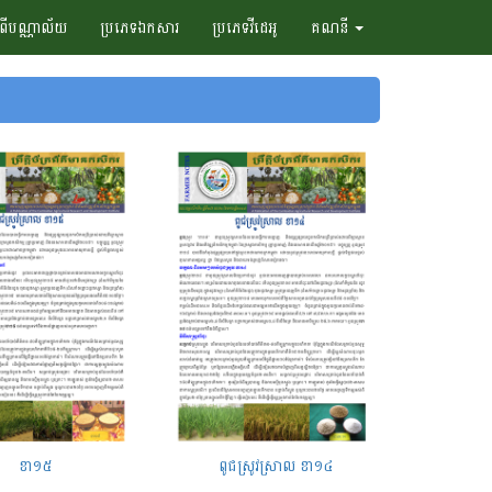
ំពីបណ្ណាល័យ
ប្រភេទឯកសារ
ប្រភេទវីដេអូ
គណនី
ខា១៥
ពូជស្រូវស្រាល ខា១៤