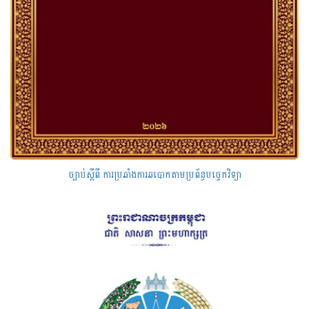
ច្បាប់ស្តីពី ការប្រឆាំងការឆបោកតាមប្រព័ន្ធបច្ចេកវិទ្យា