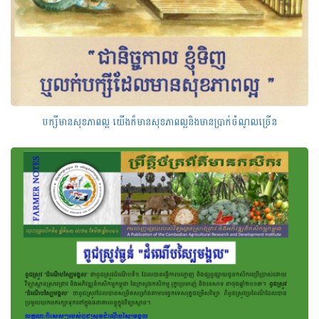
បក្សីមាន​សុខភាព​ល្អ យើង​ក៏មាន​សុខភាពល្អ​និង​មាន​ប្រាក់ចំណូល​ច្រើន​