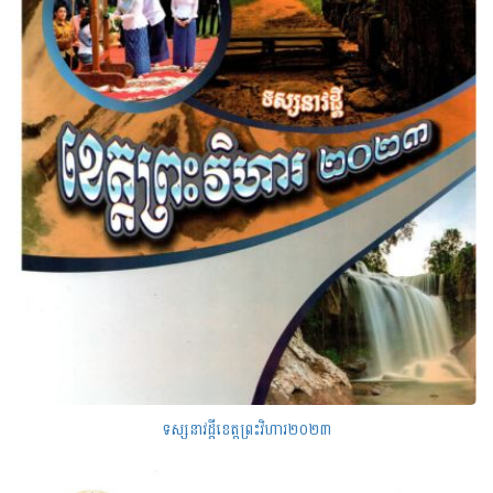
ទស្សនាវដ្តីខេត្តព្រះវិហារ២០២៣