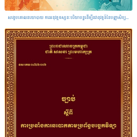
សង្ខេបគោលនយោបាយ ការអនុវត្តទស្សនៈបរិយាបន្នដើម្បីនវានុវត្តន៍នៃបញ្ញាសិប្បនិមិ្មត(AI)