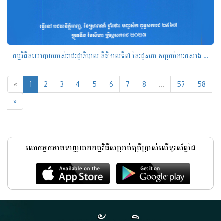
កម្មវិធីនយោបាយរបស់រាជរដ្ឋាភិបាល នីតិកាលទី៧ នៃរដ្ឋសភា សម្រាប់ការកសាង និងការការពារមាតុភូមិ ឆ្នាំ២០២៣-២០២៨
«
1
2
3
4
5
6
7
8
...
57
58
»
លោកអ្នកអាចទាញយកកម្មវិធីសម្រាប់ប្រើប្រាស់លើទូរស័ព្ទដៃ