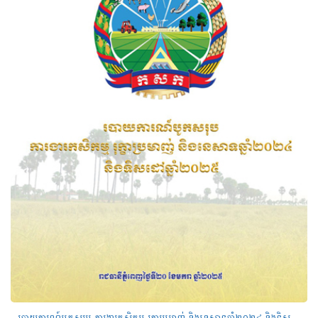
របាយការណ៍បូកសរុប ការងារកសិកម្ម រុក្ខាប្រមាញ់ និងនេសាទឆ្នាំ២០២៤ និងទិសដៅឆ្នាំ២០២៥