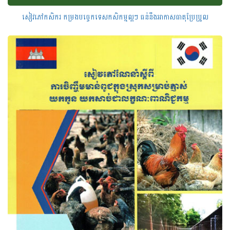
សៀវភៅកសិករ កម្រងបច្ចេកទេសកសិកម្មល្អៗ ធន់នឹងអាកាសធាតុប្រែប្រួល