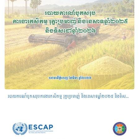
របាយការណ៍បូកសរុបការងារកសិកម្ម រុក្ខាប្រមាញ់ និងនេសាទឆ្នាំ២០២៥ និងទិសដៅឆ្នាំ២០២៦