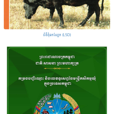
ជំងឺដុំពកស្បែក (LSD)