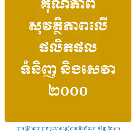
ច្បាប់ស្តីពីការគ្រប់គ្រងគុណភាពសុវត្ថិភាពលើផលិតផល ទំនិញ និងសេវា