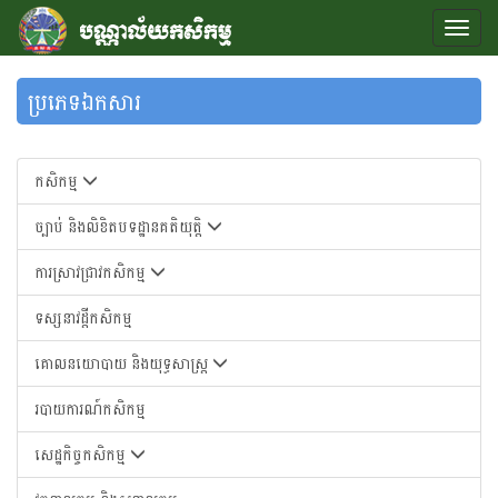
ប្រភេទឯកសារ
កសិកម្ម
ច្បាប់ និងលិខិតបទដ្ឋានគតិយុត្តិ
ការស្រាវជ្រាវកសិកម្ម
ទស្សនាវដ្តីកសិកម្ម
គោលនយោបាយ និងយុទ្ធសាស្រ្ត
របាយការណ៍កសិកម្ម
សេដ្ឋកិច្ចកសិកម្ម