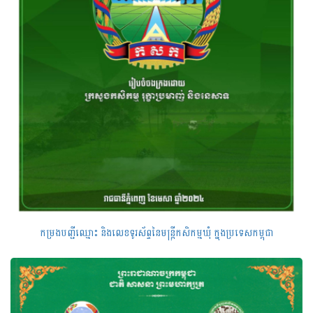
កម្រងបញ្ជីឈ្មោះ និងលេខទូរស័ព្ទនៃមន្ត្រីកសិកម្មឃុំ ក្នុងប្រទេសកម្ពុជា