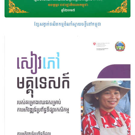
ខ្សែសង្វាក់ផលិតកម្មដំណាំស្វាយចន្ទីនៅកម្ពុជា