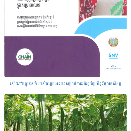
សៀវភៅមគ្គុទេសក៍ របស់គម្រោងឈេនសម្រាប់ការអភិវឌ្ឍន៍ប្រព័ន្ឋទីផ្សារកសិកម្ម