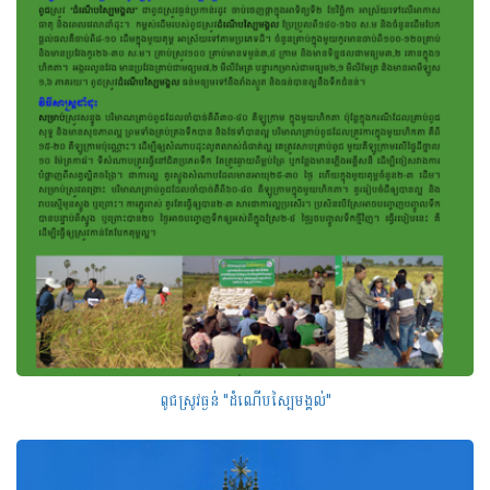
ពូជស្រូវធ្ងន់ "ដំណើបស្បៃមង្គល់"