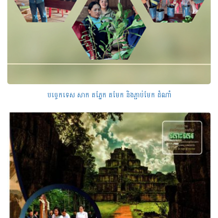
បច្ចេកទេស សាក តភ្នែក តមែក និងភ្ជាប់មែក ដំណាំ