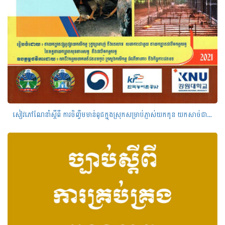
សៀវភៅណែនាំ​ស្ដីពី​ ការ​ចិញ្ចឹម​មាន់ពូជ​ក្នុងស្រុក​សម្រាប់​ភ្ញាស់​យក​កូន​ យក​សាច់​ជា​លក្ខណៈ​ពាណិជ្ជកម្ម​