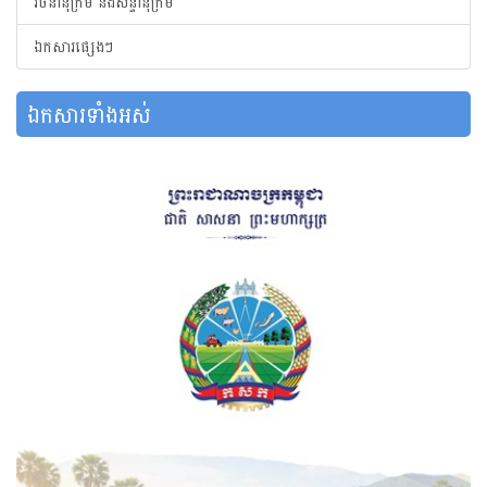
វចនានុក្រម និងសន្ទានុក្រម
ឯកសារផ្សេងៗ
ឯកសារទាំងអស់