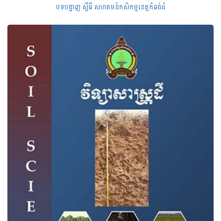
បទបង្ហាញ ស្តីពី សហគមន៍កសិកម្មខេត្តកំពង់ធំ