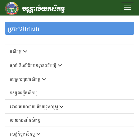
ប្រភេទឯកសារ
កសិកម្ម
ច្បាប់ និងលិខិតបទដ្ឋានគតិយុត្តិ
ការស្រាវជ្រាវកសិកម្ម
ទស្សនាវដ្តីកសិកម្ម
គោលនយោបាយ និងយុទ្ធសាស្រ្ត
របាយការណ៍កសិកម្ម
សេដ្ឋកិច្ចកសិកម្ម