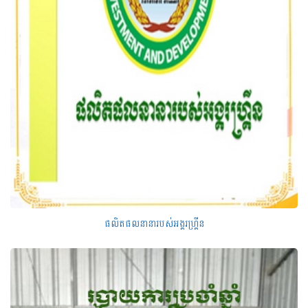
ផលិតផលនានារបស់អង្គរហ្គ្រីន