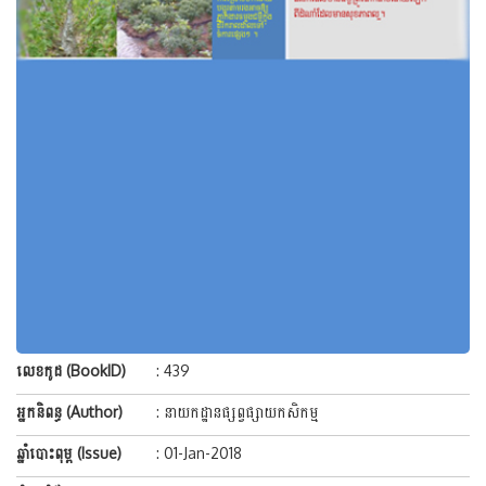
លេខកូដ (BookID)
: 439
អ្នកនិពន្ធ (Author)
: នាយកដ្ឋានផ្សព្វផ្សាយកសិកម្ម
ឆ្នាំបោះពុម្ព (Issue)
: 01-Jan-2018