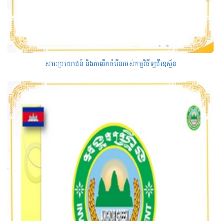
សារៈប្រយោជន៍ និងភាពរីកចំរើនរបស់កម្មវិធីឡជីវឧស្ម័ន