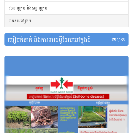
វចនានុក្រម និងសន្ទានុក្រម
ឯកសារផ្សេងៗ
របៀបកំចាត់ និងការពារជម្ងឺដែលនៅក្នុងដី
1,189