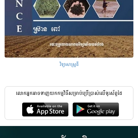
វិទ្យាសាស្រ្តដី
លោកអ្នកអាចទាញយកកម្មវិធីសម្រាប់ប្រើប្រាស់លើទូរស័ព្ទដៃ