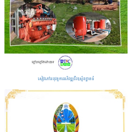
សៀវភៅអនុវត្តការអភិវឌ្ឍជីវឧស្ម័នខ្នាតធំ