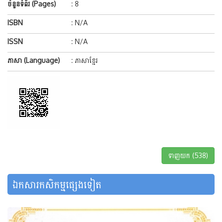
ចំនួនទំព័រ (Pages)
: 8
ISBN
: N/A
ISSN
: N/A
ភាសា (Language)
: ភាសាខ្មែរ
ទាញយក (538)
ឯកសារកសិកម្មផ្សេងទៀត