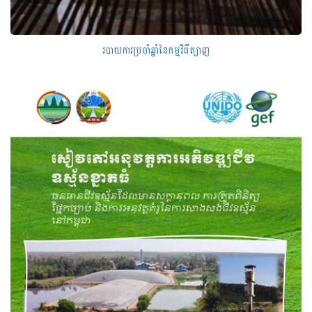
របាយការប្រចាំឆ្នាំនៃកម្មវិធីត្បាញ