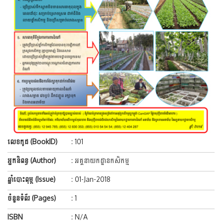
លេខកូដ (BookID)
: 101
អ្នកនិពន្ធ (Author)
: អគ្គនាយកដ្ឋានកសិកម្ម
ឆ្នាំបោះពុម្ព (Issue)
: 01-Jan-2018
ចំនួនទំព័រ (Pages)
: 1
ISBN
: N/A