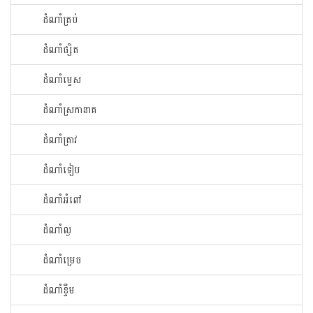
ដំណាំ​ត្រប់​
ដំណាំ​ផ្សិត​
ដំណាំ​ម្ទេស​
ដំណាំ​ស្រកានាគ
ដំណាំ​ត្រាវ
ដំណាំទៀប
ដំណាំអំពៅ
ដំណាំល្ង
ដំណាំម្រេច
ដំណាំខ្ទឹម