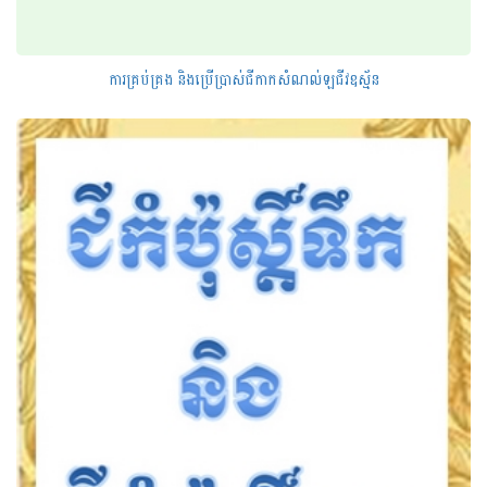
ការគ្រប់គ្រង និងប្រើប្រាស់ជីកាកសំណល់ឡជីវឧស្ម័ន