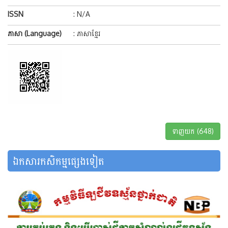
ISSN
: N/A
ភាសា (Language)
: ភាសាខ្មែរ
ទាញយក (648)
ឯកសារកសិកម្មផ្សេងទៀត