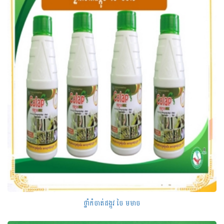
ថ្នាំកំចាត់ដង្កូវ ចៃ មមាច