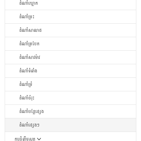
ដំណាំឃ្លោក
ដំណាំម្រះ
ដំណាំសាលាដ
ដំណាំត្របែក
ដំណាំសាវម៉ាវ
ដំណាំទំពាំង
ដំណាំម្រំ
ដំណាំចំរុះ
ដំណាំបន្លែផ្សេង
ដំណាំផ្សេងៗ
ការចិញ្ចឹមសត្វ