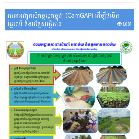
ការអនុវត្ត​កសិកម្ម​ល្អកម្ពុជា (CamGAP) ដើម្បីផលិត
ផ្លែឈើ និងបន្លែសុវត្ថិភាព
1,881