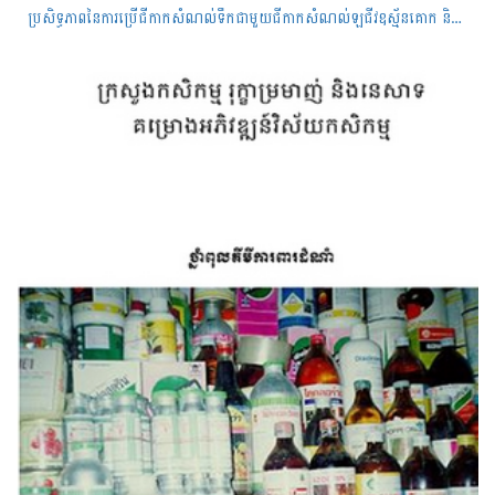
ប្រសិទ្ធភាពនៃការប្រើជីកាកសំណល់ទឹកជាមួយជីកាកសំណល់ឡជីវឧស្ម័នគោក និងជីកាកសំណល់ឡជីវឧស្ម័នទឹកជាមួយធ្យូងអង្កាម