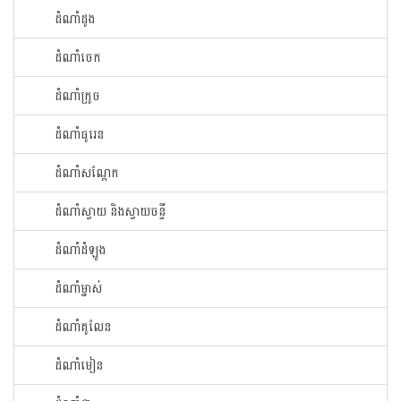
ដំណាំ​ដូង​
ដំណាំ​ចេក​
ដំណាំក្រូច​
ដំណាំ​ធូរេន​
ដំណាំ​សណ្ដែក​
ដំណាំ​ស្វាយ​ និងស្វាយចន្ទី
ដំណាំ​ដំឡូង​
ដំណាំ​ម្នាស់​
ដំណាំ​គូលែន​
ដំណាំ​មៀន​