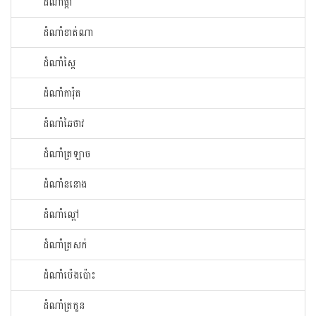
ដំណាំ​ផ្កា​
ដំណាំ​ខាត់ណា
ដំណាំ​ស្ពៃ​
ដំណាំ​ការ៉ុត
ដំណាំ​ឆៃ​ថាវ​
ដំណាំ​ត្រឡាច
ដំណាំ​ននោង​
ដំណាំ​ល្ពៅ​
ដំណាំ​ត្រសក់
ដំណាំ​ប៉េង​ប៉ោះ​
ដំណាំ​ត្រកួន