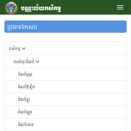
ប្រភេទឯកសារ
កសិកម្ម
ការដាំដុះដំណាំ
ដំណាំស្រូវ
ដំណាំឪឡឹក
ដំណាំខ្នុរ
ដំណាំ​ល្ហុង​
ដំណាំ​ពោត​