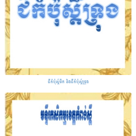
ជីកំប៉ុស្ត៍ទឹក និងជីកំប៉ុស្ត៍ទ្រុង