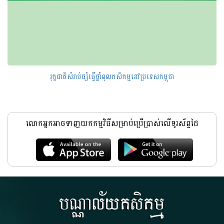
រុក្ខជាតិសំរាប់ផ្សំធ្វើថ្នាំពុលកសិកម្មនៅប្រទេសកម្ពុជា
លោកអ្នកអាចទាញយកកម្មវិធីសម្រាប់ប្រើប្រាស់លើទូរស័ព្ទដៃ