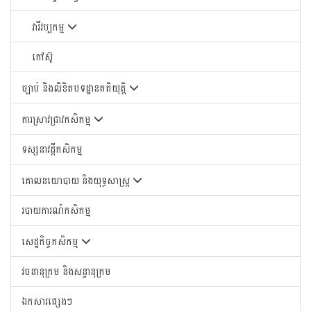
វារីវប្បកម្ម
កៅស៊ូ
ច្បាប់ និងលិខិតបទដ្ឋានគតិយុត្តិ
ការស្រាវជ្រាវកសិកម្ម
ទស្សនាវដ្តីកសិកម្ម
គោលនយោបាយ និងយុទ្ធសាស្រ្ត
របាយការណ៍កសិកម្ម
សេដ្ឋកិច្ចកសិកម្ម
វចនានុក្រម និងសន្ទានុក្រម
ឯកសារផ្សេងៗ