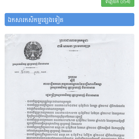
ទាញយក (354)
ឯកសារកសិកម្មផ្សេងទៀត