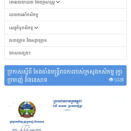
គោលនយោបាយ និងយុទ្ធសាស្រ្ត
របាយការណ៍កសិកម្ម
សេដ្ឋកិច្ចកសិកម្ម
វចនានុក្រម និងសន្ទានុក្រម
ឯកសារផ្សេងៗ
ប្រកាសស្តីពី តែងតាំងមន្ត្រីរាជការរបស់ក្រសួងកសិកម្ម រុក្ខា
ប្រមាញ់ និងនេសាទ
1,028