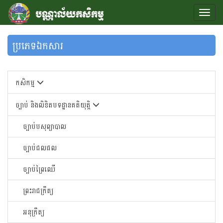
ប្រភេទឯកសារ
កសិកម្ម
ច្បាប់ និងលិខិតបទដ្ឋានគតិយុត្តិ
ច្បាប់បសុព្យាបាល
ច្បាប់ជលផល
ច្បាប់ព្រៃឈើ
ព្រះរាជក្រឹត្យ
អនុក្រឹត្យ