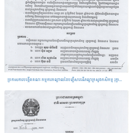
ប្រកាសការបង្កើតគណៈកម្មការកណ្តាលនៃបញ្ជីសារពើភណ្ឌក្រសួងកសិកម្ម រុក្ខាប្រមាញ់ និងនេសាទ