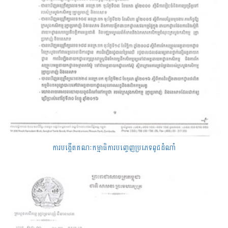
ការបង្កើតគណៈកម្មាធិការបញ្ចេញប្រភេទពូជដំណាំ