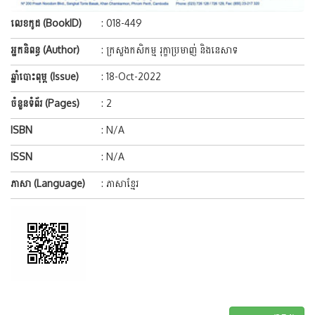
លេខកូដ (BookID)
: 018-449
អ្នកនិពន្ធ (Author)
: ក្រសួងកសិកម្ម រុក្ខាប្រមាញ់ និងនេសាទ
ឆ្នាំបោះពុម្ព (Issue)
: 18-Oct-2022
ចំនួនទំព័រ (Pages)
: 2
ISBN
: N/A
ISSN
: N/A
ភាសា (Language)
: ភាសាខ្មែរ