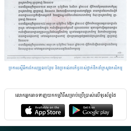
ប្រកាសស្តីពីការកែសម្រួលបន្ថែម និងប្រគល់ភារកិច្ចរបស់ថ្នាក់ដឹកនាំក្រសួងកសិកម្ម
លោកអ្នកអាចទាញយកកម្មវិធីសម្រាប់ប្រើប្រាស់លើទូរស័ព្ទដៃ