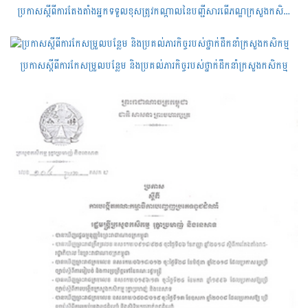
ប្រកាសស្តីពីការតែងតាំងអ្នកទទួលខុសត្រូវកណ្តាលនៃបញ្ជីសារពើភណ្ឌក្រសួងកសិកម្ម រុក្ខាប្រមាញ់ និងនេសាទ
ប្រកាសស្តីពីការកែសម្រួលបន្លែម និងប្រគល់ភារកិច្ចរបស់ថ្នាក់ដឹកនាំក្រសួងកសិកម្ម