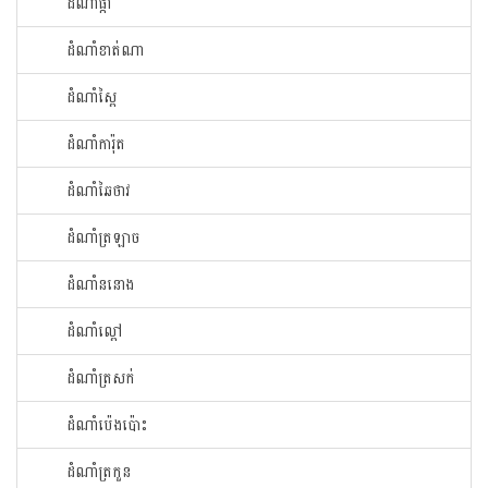
ដំណាំ​ផ្កា​
ដំណាំ​ខាត់ណា
ដំណាំ​ស្ពៃ​
ដំណាំ​ការ៉ុត
ដំណាំ​ឆៃ​ថាវ​
ដំណាំ​ត្រឡាច
ដំណាំ​ននោង​
ដំណាំ​ល្ពៅ​
ដំណាំ​ត្រសក់
ដំណាំ​ប៉េង​ប៉ោះ​
ដំណាំ​ត្រកួន