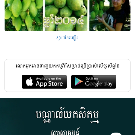
ស្វាយកែវល្មៀត
លោកអ្នកអាចទាញយកកម្មវិធីសម្រាប់ប្រើប្រាស់លើទូរស័ព្ទដៃ