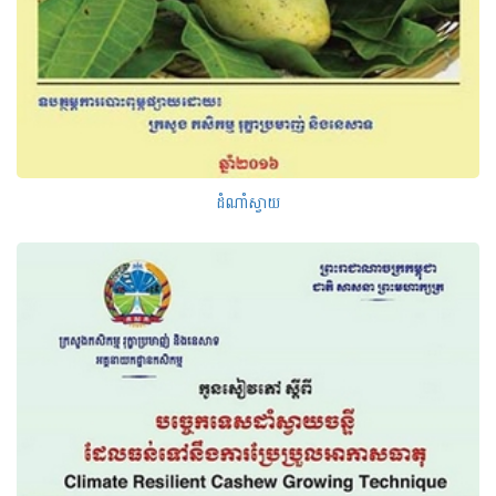
ដំណាំស្វាយ