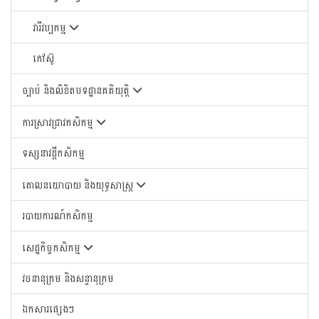
វារីវប្បកម្ម
កៅស៊ូ
ច្បាប់ និងលិខិតបទដ្ឋានគតិយុត្តិ
ការស្រាវជ្រាវកសិកម្ម
ទស្សនាវដ្តីកសិកម្ម
គោលនយោបាយ និងយុទ្ធសាស្រ្ត
របាយការណ៍កសិកម្ម
សេដ្ឋកិច្ចកសិកម្ម
វចនានុក្រម និងសន្ទានុក្រម
ឯកសារផ្សេងៗ