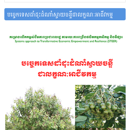
បច្ចេកទេសដាំដុះដំណាំស្វាយចន្ទីជាលក្ខណៈអាជីវកម្ម
7,672