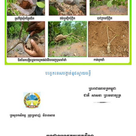
បច្ចេកទេសបង្កាត់ពូជស្វាយចន្ទី