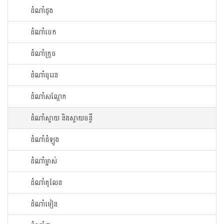
ដំណាំ​ដូង​
ដំណាំ​ចេក​
ដំណាំក្រូច​
ដំណាំ​ធូរេន​
ដំណាំ​សណ្ដែក​
ដំណាំ​ស្វាយ​ និងស្វាយចន្ទី
ដំណាំ​ដំឡូង​
ដំណាំ​ម្នាស់​
ដំណាំ​គូលែន​
ដំណាំ​មៀន​