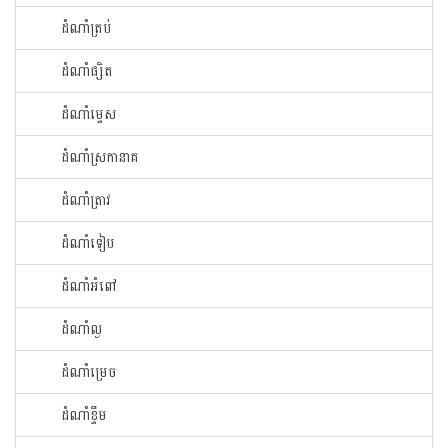
ដំណាំ​ត្រប់​
ដំណាំ​ផ្សិត​
ដំណាំ​ម្ទេស​
ដំណាំ​ស្រកានាគ
ដំណាំ​ត្រាវ
ដំណាំទៀប
ដំណាំអំពៅ
ដំណាំល្ង
ដំណាំម្រេច
ដំណាំខ្ទឹម