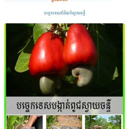
បច្ចេកទេសដាំដំណាំស្វាយចន្ទី