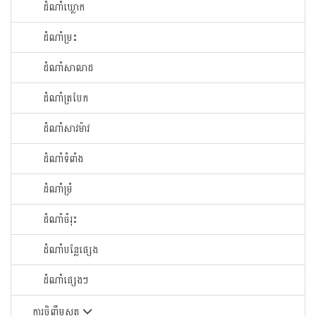
ដំណាំឃ្លោក
ដំណាំម្រះ
ដំណាំសាលាដ
ដំណាំត្របែក
ដំណាំសាវម៉ាវ
ដំណាំទំពាំង
ដំណាំម្រំ
ដំណាំចំរុះ
ដំណាំបន្លែផ្សេង
ដំណាំផ្សេងៗ
ការចិញ្ចឹមសត្វ