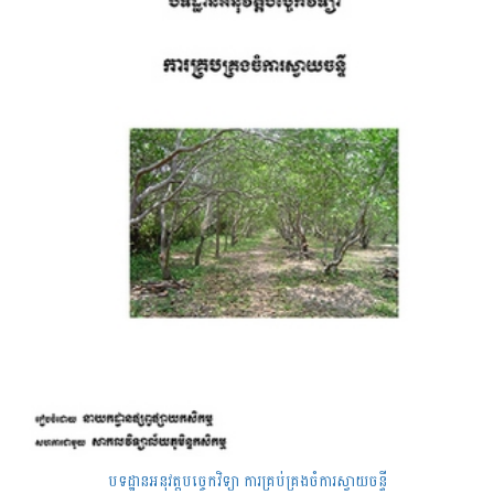
បទដ្ឋានអនុវត្តបច្ចេកវិទ្យា ការគ្រប់គ្រងចំការស្វាយចន្ទី