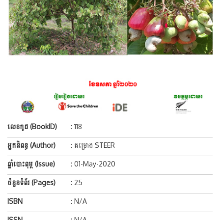
លេខកូដ (BookID)
: 118
អ្នកនិពន្ធ (Author)
: គម្រោង STEER
ឆ្នាំបោះពុម្ព (Issue)
: 01-May-2020
ចំនួនទំព័រ (Pages)
: 25
ISBN
: N/A
ISSN
: N/A