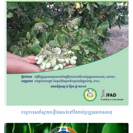
បច្ចេកទេសដាំស្វាយចន្ទីដែលធន់ទៅនឹងការប្រែប្រួលអាកាសធាតុ