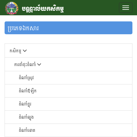
ប្រភេទឯកសារ
កសិកម្ម
ការដាំដុះដំណាំ
ដំណាំស្រូវ
ដំណាំឪឡឹក
ដំណាំខ្នុរ
ដំណាំ​ល្ហុង​
ដំណាំ​ពោត​