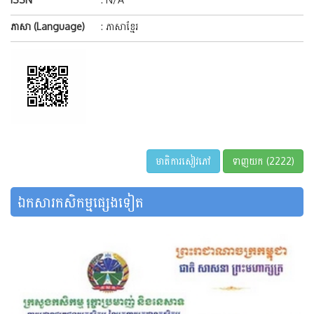
ភាសា (Language)
: ភាសាខ្មែរ
មាតិការសៀវភៅ
ទាញយក (2222)
ឯកសារកសិកម្មផ្សេងទៀត