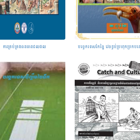
ការគ្រប់គ្រងធនធានជលផល