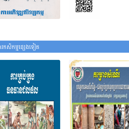
រកសិកម្មផ្សេងទៀត