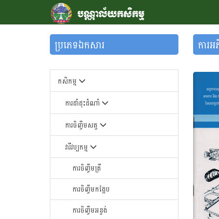
ប្រភេទឯកសារ
ការអភិ
កសិកម្ម
ការដាំដុះដំណាំ
ការចិញ្ចឹមសត្វ
វារីវប្បកម្ម
ការចិញ្ចឹមត្រី
ការចិញ្ចឹមកង្កែប
ការចិញ្ចឹមអន្ទង់