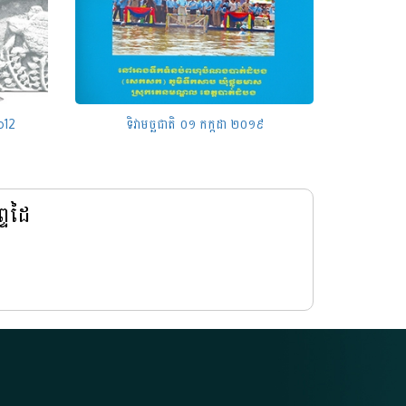
o12
ទិវាមច្ឆជាតិ ០១ កក្កដា ២០១៩
្ទដៃ