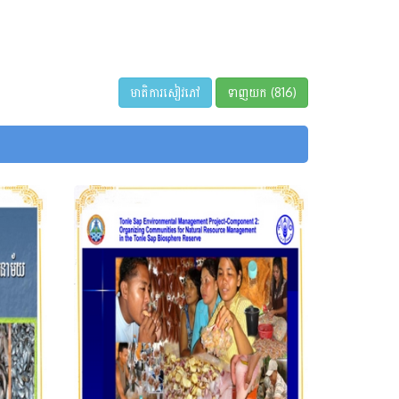
មាតិការសៀវភៅ
ទាញយក (816)