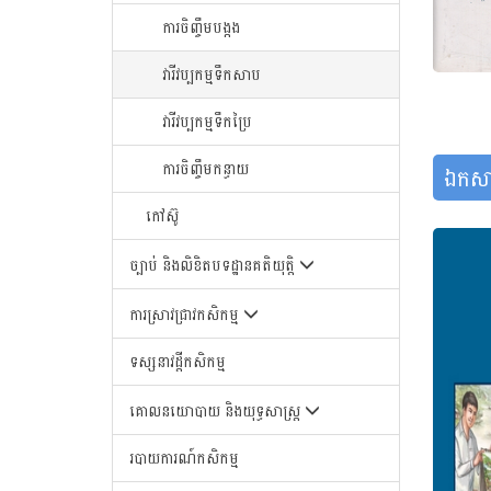
ការចិញ្ចឹមបង្កង
វារីវប្បកម្មទឹកសាប
វារីវប្បកម្មទឹកប្រៃ
ការចិញ្ចឹមកន្ធាយ
ឯកសា
កៅស៊ូ
ច្បាប់ និងលិខិតបទដ្ឋានគតិយុត្តិ
ការស្រាវជ្រាវកសិកម្ម
ទស្សនាវដ្តីកសិកម្ម
គោលនយោបាយ និងយុទ្ធសាស្រ្ត
របាយការណ៍កសិកម្ម