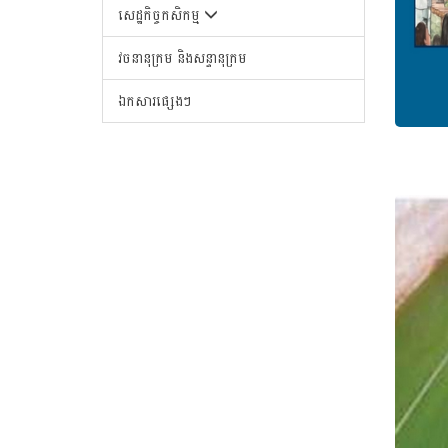
សេដ្ឋកិច្ចកសិកម្ម
វចនានុក្រម និងសន្ទានុក្រម
ឯកសារផ្សេងៗ