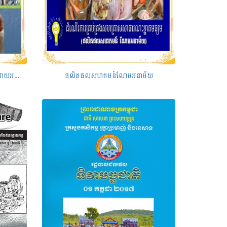
បច្ចេកទេសកែច្នៃ វេចខ្ចប់ប្រហុកប្រកបដោយអនាម័យ
ផលិតផលសហគមន៍ណែមអនាម័យ