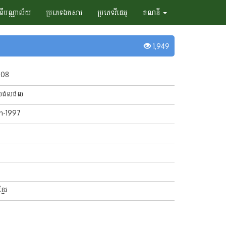
ំពីបណ្ណាល័យ
ប្រភេទឯកសារ
ប្រភេទវីដេអូ
គណនី
1,949
008
ឋបាលជលផល
an-1997
្មែរ