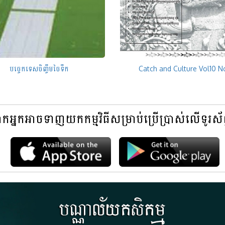
បច្ចេកទេសចិញ្ចឹមចៃទឹក
Catch and Culture Vol10 N
អ្នកអាចទាញយកកម្មវិធីសម្រាប់ប្រើប្រាស់លើទូរស័ព