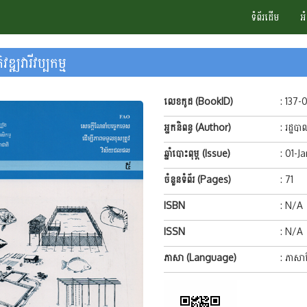
ទំព័រដើម
អ
វឌ្ឍវារីវប្បកម្ម
លេខកូដ (BookID)
: 137-
អ្នកនិពន្ធ (Author)
: រដ្
ឆ្នាំបោះពុម្ព (Issue)
: 01-J
ចំនួនទំព័រ (Pages)
: 71
ISBN
: N/A
ISSN
: N/A
ភាសា (Language)
: ភាសាខ