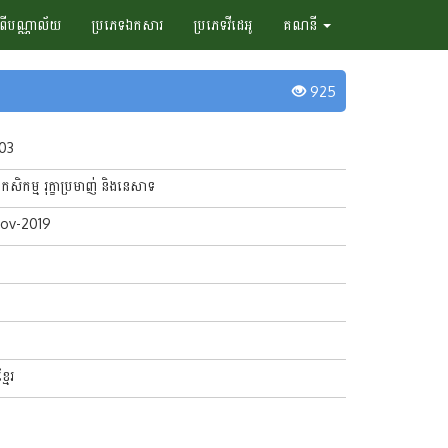
ំពីបណ្ណាល័យ
ប្រភេទឯកសារ
ប្រភេទវីដេអូ
គណនី
925
103
ងកសិកម្ម រុក្ខាប្រមាញ់ និងនេសាទ
Nov-2019
្មែរ