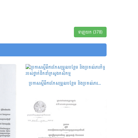
ទាញយក (378)
ប្រកាសស្តីពីការកែសម្រួលបន្លែម និងប្រគល់ភារកិច្ចរបស់ថ្នាក់ដឹកនាំក្រសួងកសិកម្ម