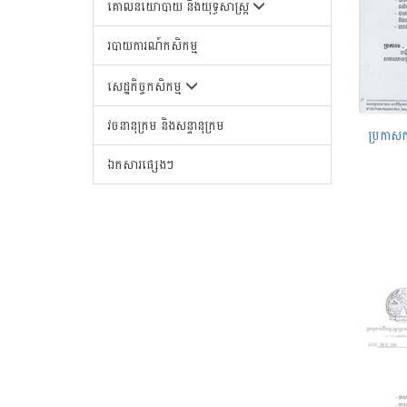
គោលនយោបាយ និងយុទ្ធសាស្រ្ត
របាយការណ៍កសិកម្ម
សេដ្ឋកិច្ចកសិកម្ម
វចនានុក្រម និងសន្ទានុក្រម
ឯកសារផ្សេងៗ