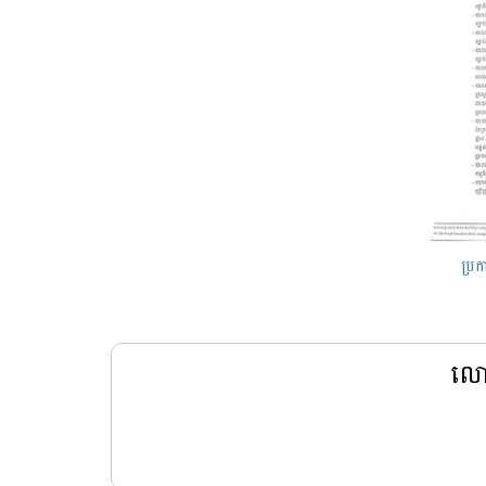
ប្រក
លោក