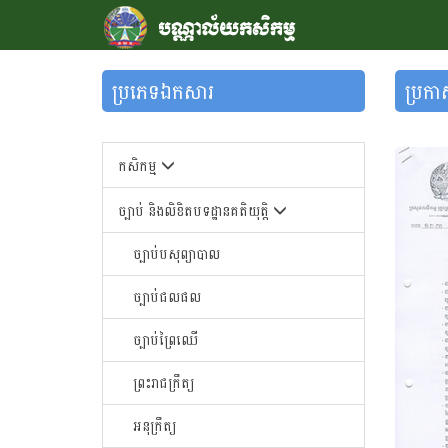
ប្រភេទឯកសារ
ប្រកា
កសិកម្ម
ច្បាប់ និងលិខិតបទដ្ឋានគតិយុត្តិ
ច្បាប់បសុព្យាបាល
ច្បាប់ជលផល
ច្បាប់ព្រៃឈើ
ព្រះរាជក្រឹត្យ
អនុក្រឹត្យ