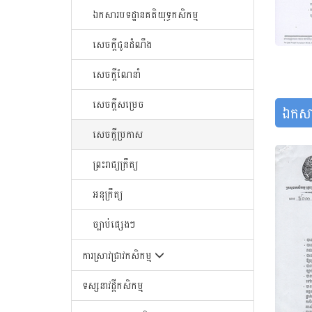
ឯកសារបទដ្ឋានគតិយុទ្ធកសិកម្ម
សេចក្តីជូនដំណឹង
សេចក្តីណែនាំ
សេចក្តីសម្រេច
ឯកសា
សេចក្តីប្រកាស
ព្រះរាជ្យក្រឹត្យ
អនុក្រឹត្យ
ច្បាប់ផ្សេងៗ
ការស្រាវជ្រាវកសិកម្ម
ទស្សនាវដ្តីកសិកម្ម