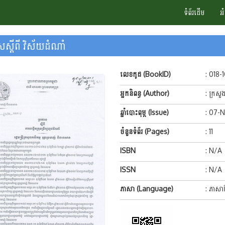
ទំព័រដើម
អ
សស្តីពី វិស័យដំណាំ
លេខកូដ (BookID)
: 018-
អ្នកនិពន្ធ (Author)
: ក្រសួ
ឆ្នាំបោះពុម្ព (Issue)
: 07-
ចំនួនទំព័រ (Pages)
: 11
ISBN
: N/A
ISSN
: N/A
ភាសា (Language)
: ភាសាខ