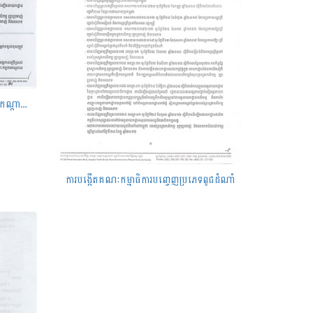
ប្រកាសស្តីពីការតែងតាំងអ្នកទទួលខុសត្រូវកណ្តាលនៃបញ្ជីសារពើភណ្ឌក្រសួងកសិកម្ម រុក្ខាប្រមាញ់ និងនេសាទ
ការបង្កើតគណៈកម្មាធិការបញ្ចេញប្រភេទពូជដំណាំ