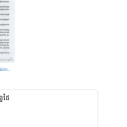
ប្រកាសស្តីពីការកែសម្រួលបន្ថែម និងប្រគល់ភារកិច្ចរបស់ថ្នាក់ដឹកនាំក្រសួងកសិកម្ម
្ទដៃ