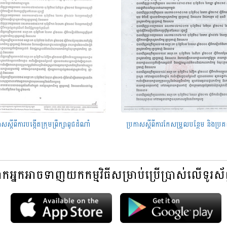
ាសស្តីពីការបង្កើតក្រុមព្រឹក្សាពូជដំណាំ
អ្នកអាចទាញយកកម្មវិធីសម្រាប់ប្រើប្រាស់លើទូរស័ព