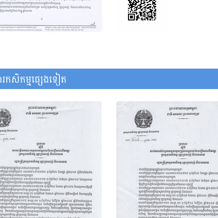
រកសិកម្មផ្សេងទៀត