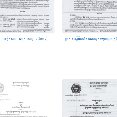
ប្រកាសការបង្កើតគណៈកម្មការកណ្តាលនៃបញ្ជីសារពើភណ្ឌក្រសួងកសិកម្ម រុក្ខាប្រមាញ់ និងនេសាទ