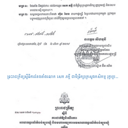
ព្រះរាជក្រឹត្យស្តីពីការតែងតាំងលោក សេក ភក្តី ជាទីព្រឹក្សាក្រសួងកសិកម្ម រុក្ខាប្រមាញ់ និងនេសាទ