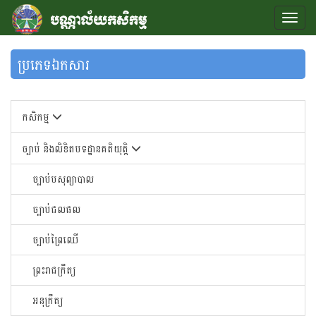
ប្រភេទឯកសារ
កសិកម្ម
ច្បាប់ និងលិខិតបទដ្ឋានគតិយុត្តិ
ច្បាប់បសុព្យាបាល
ច្បាប់ជលផល
ច្បាប់ព្រៃឈើ
ព្រះរាជក្រឹត្យ
អនុក្រឹត្យ