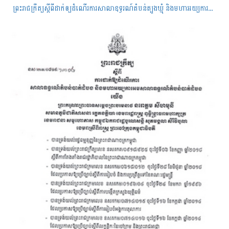
ព្រះរាជក្រឹត្យស្តីពីដាក់ឲ្យដំណើរការសាលាឧទ្ធរណ៍តំបន់ត្បូងឃ្មុំ និងមហាអយ្យការអមសាលាឧទ្ធរណ៍តំបន់ត្បូងឃ្មុំ