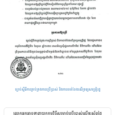
ច្បាប់ស្តីពីការគ្រប់គ្រងការប្រើប្រាស់ និងការចាត់ចែងលើទ្រព្យសម្បត្តិរដ្ឋ
លោកអ្នកអាចទាញយកកម្មវិធីសម្រាប់ប្រើប្រាស់លើទូរស័ព្ទដៃ