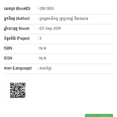
លេខកូដ (BookID)
: 018-1300
អ្នកនិពន្ធ (Author)
: ក្រសួងកសិកម្ម រុក្ខាប្រមាញ់ និងនេសាទ
ឆ្នាំបោះពុម្ព (Issue)
: 05-Sep-2019
ចំនួនទំព័រ (Pages)
: 3
ISBN
: N/A
ISSN
: N/A
ភាសា (Language)
: ភាសាខ្មែរ