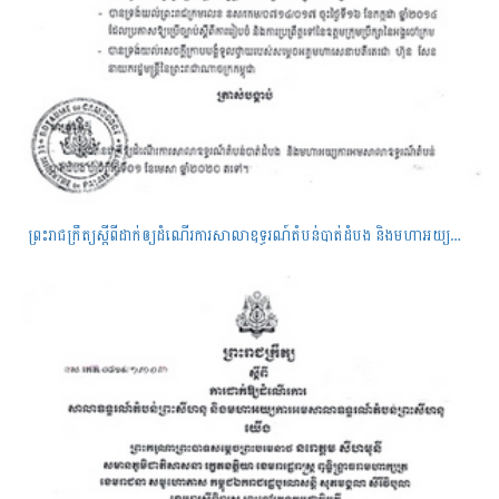
ព្រះរាជក្រឹត្យស្តីពីដាក់ឲ្យដំណើរការសាលាឧទ្ធរណ៍តំបន់បាត់ដំបង និងមហាអយ្យការអមសាលាឧទ្ធរណ៍តំបន់បាត់ដំបង