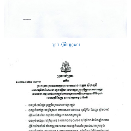
ច្បាប់ ស្តីពីបណ្ណសារ