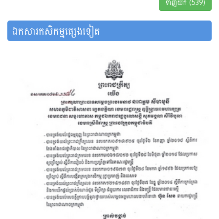
ទាញយក (539)
ឯកសារកសិកម្មផ្សេងទៀត