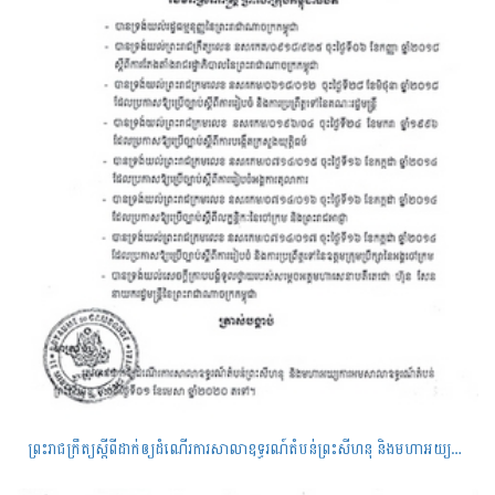
ព្រះរាជក្រឹត្យស្តីពីដាក់ឲ្យដំណើរការសាលាឧទ្ធរណ៍តំបន់ព្រះសីហនុ និងមហាអយ្យការអមសាលាឧទ្ធរណ៍តំបន់ព្រះសីហនុ