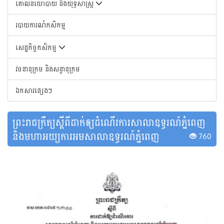
គោលនយោបាយ និងយុទ្ធសាស្រ្ត
របាយការណ៍កសិកម្ម
សេដ្ឋកិច្ចកសិកម្ម
វចនានុក្រម និងសន្ទានុក្រម
ឯកសារផ្សេងៗ
ព្រះរាជក្រឹត្យស្តីពីដាក់ឲ្យដំណើរការសាលាឧទ្ធរណ៍ភ្នំពេញ
និងមហាអយ្យការអមសាលាឧទ្ធរណ៍ភ្នំពេញ
760