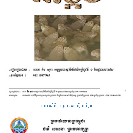
មេរៀនអំពី បច្ចេកទេសចិញ្ចឹមកង្កែប