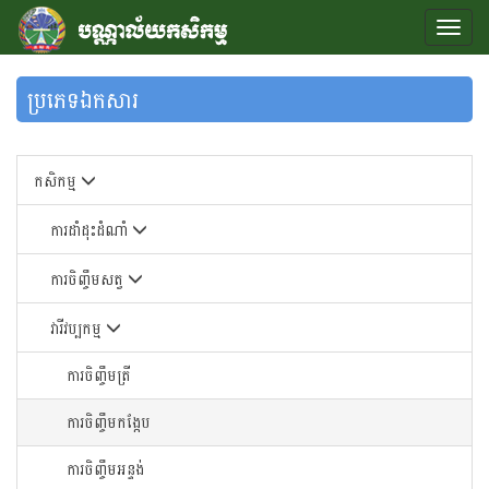
ប្រភេទឯកសារ
កសិកម្ម
ការដាំដុះដំណាំ
ការចិញ្ចឹមសត្វ
វារីវប្បកម្ម
ការចិញ្ចឹមត្រី
ការចិញ្ចឹមកង្កែប
ការចិញ្ចឹមអន្ទង់