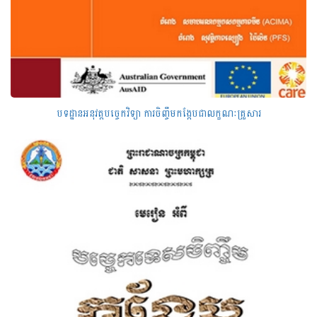
បទដ្ឋានអនុវត្តបច្ចេកវិទ្យា ការចិញ្ចឹមកង្កែបជាលក្ខណៈគ្រួសារ