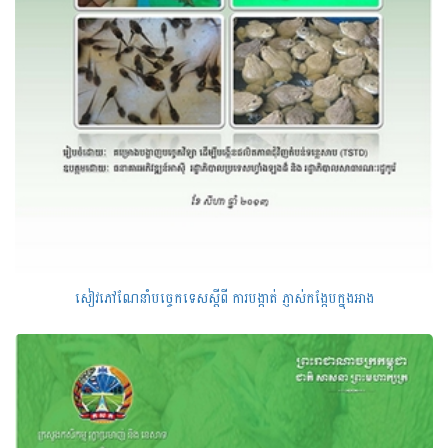
សៀវភៅណែនាំបច្ចេកទេសសី្តពី ការបង្កាត់ ភ្ញាស់កង្កែបក្នុងអាង