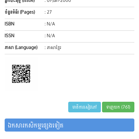
ឆ្នាំបោះពុម្ព (Issue)
: 01-Jan-2000
ចំនួនទំព័រ (Pages)
: 27
ISBN
: N/A
ISSN
: N/A
ភាសា (Language)
: ភាសាខ្មែរ
មាតិការសៀវភៅ
ទាញយក (761)
ឯកសារកសិកម្មផ្សេងទៀត