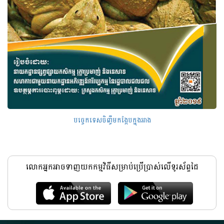
បច្ចេកទេសចិញ្ចឹមកង្កែបក្នុងអាង
លោកអ្នកអាចទាញយកកម្មវិធីសម្រាប់ប្រើប្រាស់លើទូរស័ព្ទដៃ