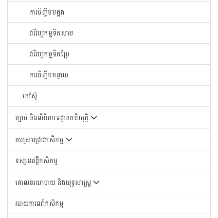
ការចិញ្ចឹមបង្កង
វារីវប្បកម្មទឹកសាប
វារីវប្បកម្មទឹកប្រៃ
ការចិញ្ចឹមកន្ធាយ
កៅស៊ូ
ច្បាប់ និងលិខិតបទដ្ឋានគតិយុត្តិ
ការស្រាវជ្រាវកសិកម្ម
ទស្សនាវដ្តីកសិកម្ម
គោលនយោបាយ និងយុទ្ធសាស្រ្ត
របាយការណ៍កសិកម្ម