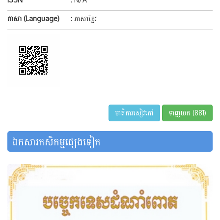
ភាសា (Language)
: ភាសាខ្មែរ
មាតិការសៀវភៅ
ទាញយក (881)
ឯកសារកសិកម្មផ្សេងទៀត