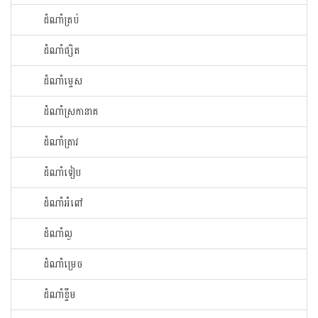
ដំណាំ​ត្រប់​
ដំណាំ​ផ្សិត​
ដំណាំ​ម្ទេស​
ដំណាំ​ស្រកានាគ
ដំណាំ​ត្រាវ
ដំណាំទៀប
ដំណាំអំពៅ
ដំណាំល្ង
ដំណាំម្រេច
ដំណាំខ្ទឹម