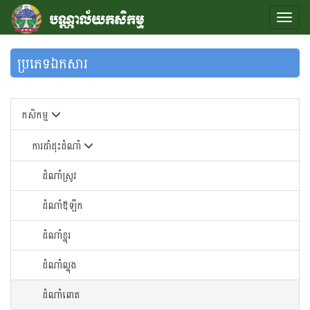
ប្រភេទឯកសារ
កសិកម្ម
ការដាំដុះដំណាំ
ដំណាំស្រូវ
ដំណាំឪឡឹក
ដំណាំខ្នុរ
ដំណាំ​ល្ហុង​
ដំណាំ​ពោត​