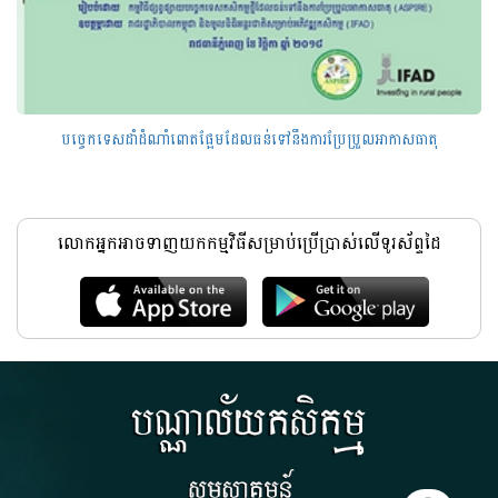
បច្ចេកទេសដាំដំណាំពោតផ្អែមដែលធន់ទៅនឹងការប្រែប្រួលអាកាសធាតុ
លោកអ្នកអាចទាញយកកម្មវិធីសម្រាប់ប្រើប្រាស់លើទូរស័ព្ទដៃ