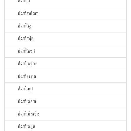
ដំណាំ​ផ្កា​
ដំណាំ​ខាត់ណា
ដំណាំ​ស្ពៃ​
ដំណាំ​ការ៉ុត
ដំណាំ​ឆៃ​ថាវ​
ដំណាំ​ត្រឡាច
ដំណាំ​ននោង​
ដំណាំ​ល្ពៅ​
ដំណាំ​ត្រសក់
ដំណាំ​ប៉េង​ប៉ោះ​
ដំណាំ​ត្រកួន