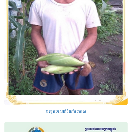
បច្ចេកទេសដាំដំណាំពោតស