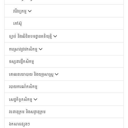
វារីវប្បកម្ម
កៅស៊ូ
ច្បាប់ និងលិខិតបទដ្ឋានគតិយុត្តិ
ការស្រាវជ្រាវកសិកម្ម
ទស្សនាវដ្តីកសិកម្ម
គោលនយោបាយ និងយុទ្ធសាស្រ្ត
របាយការណ៍កសិកម្ម
សេដ្ឋកិច្ចកសិកម្ម
វចនានុក្រម និងសន្ទានុក្រម
ឯកសារផ្សេងៗ