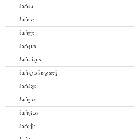
ដំណាំ​ដូង​
ដំណាំ​ចេក​
ដំណាំក្រូច​
ដំណាំ​ធូរេន​
ដំណាំ​សណ្ដែក​
ដំណាំ​ស្វាយ​ និងស្វាយចន្ទី
ដំណាំ​ដំឡូង​
ដំណាំ​ម្នាស់​
ដំណាំ​គូលែន​
ដំណាំ​មៀន​