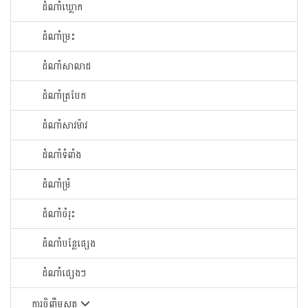
ដំណាំឃ្លោក
ដំណាំម្រះ
ដំណាំសាលាដ
ដំណាំត្របែក
ដំណាំសាវម៉ាវ
ដំណាំទំពាំង
ដំណាំម្រំ
ដំណាំចំរុះ
ដំណាំបន្លែផ្សេង
ដំណាំផ្សេងៗ
ការចិញ្ចឹមសត្វ