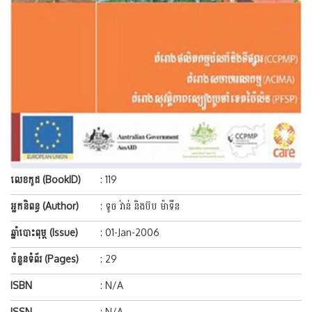
លេខកូដ (BookID)
: 119
អ្នកនិពន្ធ (Author)
: ទូច វ់ាន់ និងប៊ប ម៉ាទីន
ឆ្នាំបោះពុម្ព (Issue)
: 01-Jan-2006
ចំនួនទំព័រ (Pages)
: 29
ISBN
: N/A
ISSN
: N/A