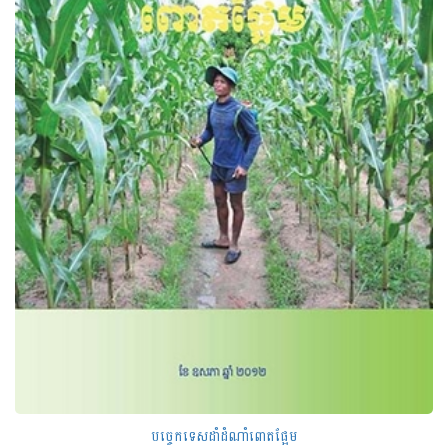
បច្ចេកទេសដាំដំណាំពោតផ្អែម