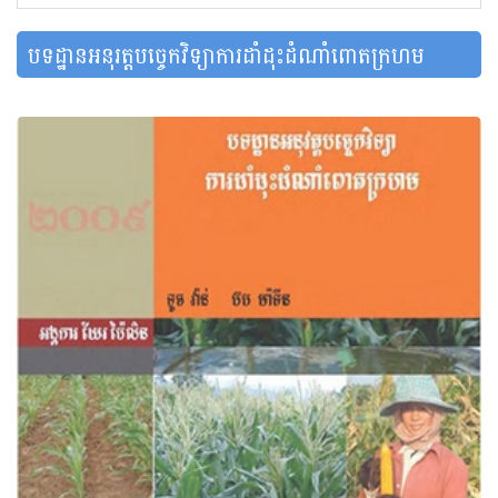
បទដ្ឋានអនុរត្តបច្ចេកវិទ្យាការដាំដុះដំណាំពោតក្រហម
1,943