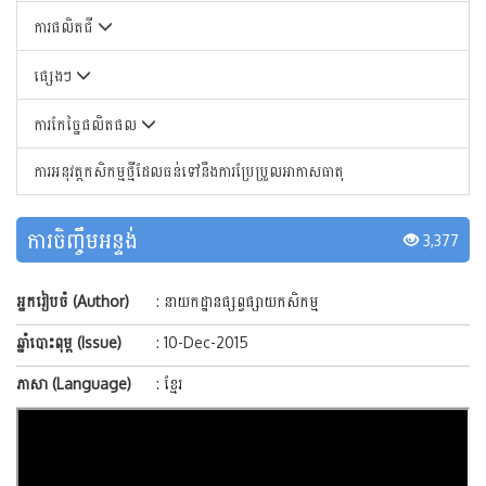
ការផលិតជី
ផ្សេងៗ
ការកែច្នៃផលិតផល
ការអនុវត្តកសិកម្មថ្មីដែលធន់ទៅនឹងការប្រែប្រួលអាកាសធាតុ
ការចិញ្ចឹមអន្ទង់
3,377
អ្នករៀបចំ (Author)
: នាយកដ្ឋានផ្សព្វផ្សាយកសិកម្ម
ឆ្នាំបោះពុម្ព (Issue)
: 10-Dec-2015
ភាសា (Language)
: ខ្មែរ