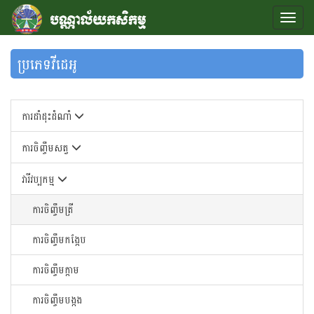
ប្រភេទវីដេអូ
ការដាំដុះដំណាំ
ការចិញ្ចឹមសត្វ
វារីវប្បកម្ម
ការចិញ្ចឹមត្រី
ការចិញ្ចឹមកង្កែប
ការចិញ្ចឹមក្តាម
ការចិញ្ចឹមបង្កង