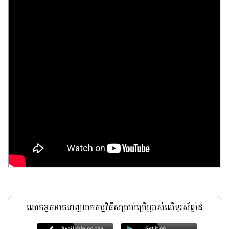
លោកអ្នកអាចទាញយកកម្មវិធីសម្រាប់ប្រើប្រាស់លើទូរស័ព្ទដៃ