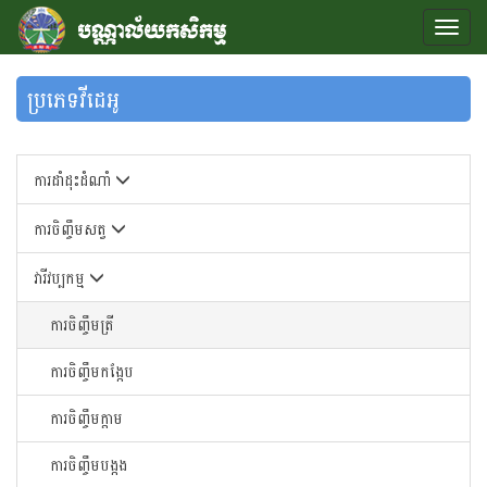
ប្រភេទវីដេអូ
ការដាំដុះដំណាំ
ការចិញ្ចឹមសត្វ
វារីវប្បកម្ម
ការចិញ្ចឹមត្រី
ការចិញ្ចឹមកង្កែប
ការចិញ្ចឹមក្តាម
ការចិញ្ចឹមបង្កង