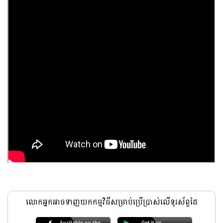
លោកអ្នកអាចទាញយកកម្មវិធីសម្រាប់ប្រើប្រាស់លើទូរស័ព្ទដៃ