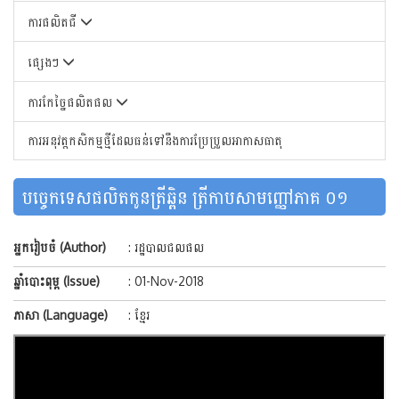
ការផលិតជី
ផ្សេងៗ
ការកែច្នៃផលិតផល
ការអនុវត្តកសិកម្មថ្មីដែលធន់ទៅនឹងការប្រែប្រួលអាកាសធាតុ
បច្ចេកទេសផលិតកូនត្រីឆ្ពិន ត្រីកាបសាមញ្ញៅភាគ ០១
732
អ្នករៀបចំ (Author)
: រដ្ឋបាលជលផល
ឆ្នាំបោះពុម្ព (Issue)
: 01-Nov-2018
ភាសា (Language)
: ខ្មែរ