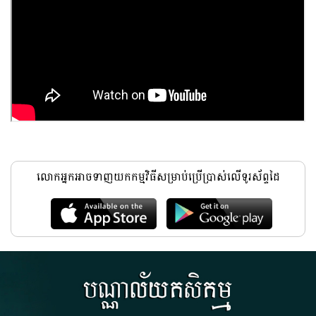
លោកអ្នកអាចទាញយកកម្មវិធីសម្រាប់ប្រើប្រាស់លើទូរស័ព្ទដៃ