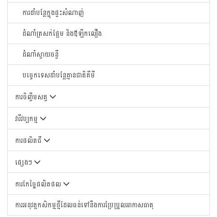
ការដាំបន្លែក្នុងផ្ទះសំណាញ់
ដំណាំត្រសក់ផ្អែម និងឪឡឹកលឿង
ដំណាំស្វាយចន្ទី
បច្ចេកទេសដាំបន្លែគ្មានជាតិគីមី
ការចិញ្ចឹមសត្វ
វារីវប្បកម្ម
ការផលិតជី
ផ្សេងៗ
ការកែច្នៃផលិតផល
ការអនុវត្តកសិកម្មថ្មីដែលធន់ទៅនឹងការប្រែប្រួលអាកាសធាតុ