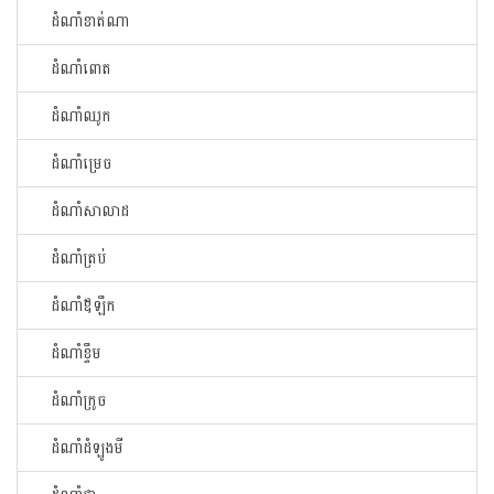
ដំណាំខាត់ណា
ដំណាំពោត
ដំណាំឈូក
ដំណាំម្រេច
ដំណាំសាលាដ
ដំណាំត្រប់
ដំណាំឪឡឹក
ដំណាំខ្ទឹម
ដំណាំក្រូច
ដំណាំដំឡូងមី