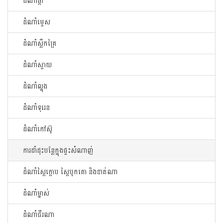
ដំណាំផ្កា
ដំណាំម្ទេស
ដំណាំស្លឹកគ្រៃ
ដំណាំស្វាយ
ដំណាំល្ហុង
ដំណាំទុរេន
ដំណាំកៅសូ៊
ការដាំដុះបន្លែក្នុងផ្ទះសំណាញ់
ដំណាំស្ពៃក្តោប ស្ពៃបូកគោ និងខាត់ណា
ដំណាំម្នាស់
ដំណាំជីរណា