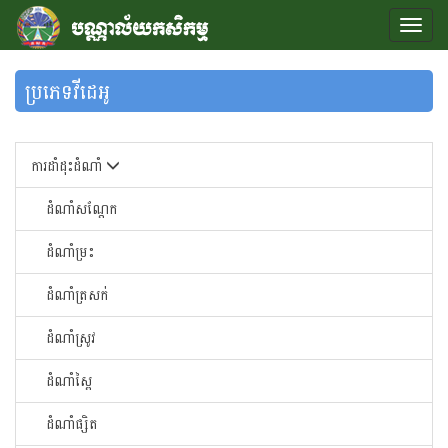
ប្រភេទវីដេអូ
ការដាំដុះដំណាំ
ដំណាំសណ្តែក
ដំណាំម្រះ
ដំណាំត្រសក់
ដំណាំស្រូវ
ដំណាំស្ពៃ
ដំណាំផ្សិត