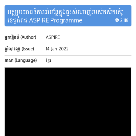
អត្ថប្រយោជន៍ការដាំបន្លែក្នុងផ្ទះសំណាញ់របស់កសិករគំរូ
ខេត្តកំពត ASPIRE Programme
2,118
អ្នករៀបចំ (Author)
: ASPIRE
ឆ្នាំបោះពុម្ព (Issue)
: 14-Jan-2022
ភាសា (Language)
: ខ្មែរ