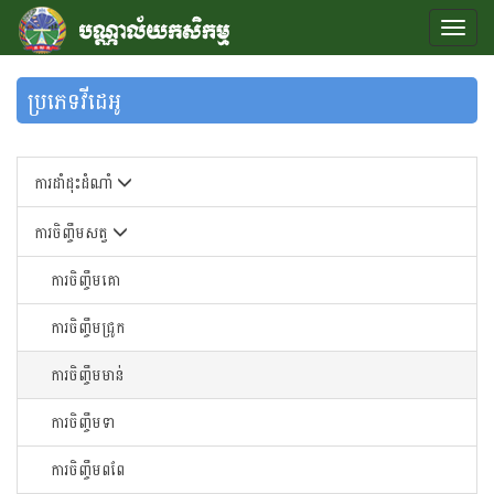
ប្រភេទវីដេអូ
ការដាំដុះដំណាំ
ការចិញ្ចឹមសត្វ
ការចិញ្ចឹមគោ
ការចិញ្ចឹមជ្រូក
ការចិញ្ចឹមមាន់
ការចិញ្ចឹមទា
ការចិញ្ចឹមពពែ