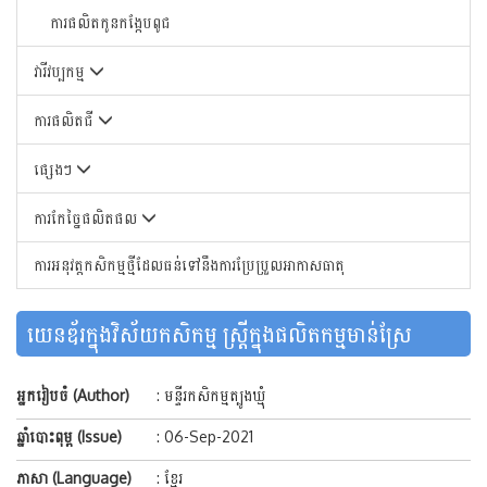
ការផលិតកូនកង្កែបពូជ
វារីវប្បកម្ម
ការផលិតជី
ផ្សេងៗ
ការកែច្នៃផលិតផល
ការអនុវត្តកសិកម្មថ្មីដែលធន់ទៅនឹងការប្រែប្រួលអាកាសធាតុ
យេនឌ័រក្នុងវិស័យកសិកម្ម ស្រ្តីក្នុងផលិតកម្មមាន់ស្រែ
2,214
អ្នករៀបចំ (Author)
: មន្ទីរកសិកម្មត្បូងឃ្មុំ
ឆ្នាំបោះពុម្ព (Issue)
: 06-Sep-2021
ភាសា (Language)
: ខ្មែរ