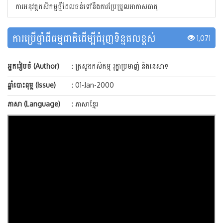
ការអនុវត្តកសិកម្មថ្មីដែលធន់ទៅនឹងការប្រែប្រួលអាកាសធាតុ
ការប្រើថ្នាំជីធម្មជាតិដើម្បីជំរុញទិន្នផលខ្ពស់
1,071
អ្នករៀបចំ (Author)
: ក្រសួងកសិកម្ម រុក្ខាប្រមាញ់ និងនេសាទ
ឆ្នាំបោះពុម្ព (Issue)
: 01-Jan-2000
ភាសា (Language)
: ភាសាខ្មែរ