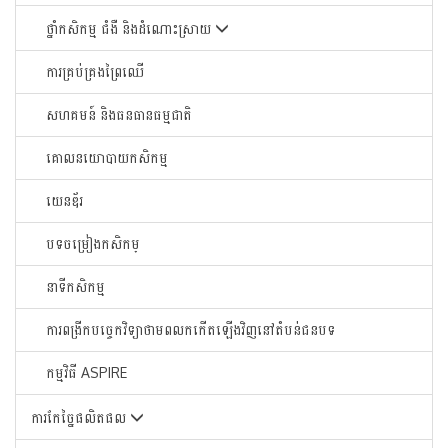
ថ្នាំកសិកម្ម ជំងឺ និងដំណោះស្រាយ
ការគ្រប់គ្រងព្រៃឈើ
សហគមន៍ និងធនធានធម្មជាតិ
គោលនយោបាយកសិកម្ម
យេនឌ័រ
បទចម្រៀងកសិកម្
នាទីកសិកម្ម
ការពង្រីកបច្ចេកវិទ្យាថាមពលកកើតឡើងវិញនៅតំបន់ជនបទ
កម្មវិធី ASPIRE
ការកែច្នៃផលិតផល