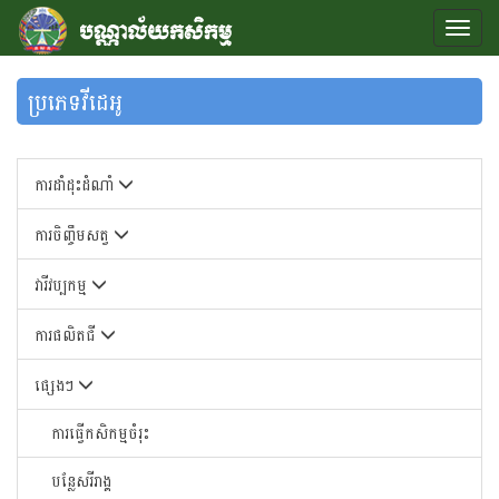
ប្រភេទវីដេអូ
ការដាំដុះដំណាំ
ការចិញ្ចឹមសត្វ
វារីវប្បកម្ម
ការផលិតជី
ផ្សេងៗ
ការធ្វើកសិកម្មចំរុះ
បន្លែសរីរាង្គ