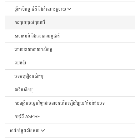
ថ្នាំកសិកម្ម ជំងឺ និងដំណោះស្រាយ
ការគ្រប់គ្រងព្រៃឈើ
សហគមន៍ និងធនធានធម្មជាតិ
គោលនយោបាយកសិកម្ម
យេនឌ័រ
បទចម្រៀងកសិកម្
នាទីកសិកម្ម
ការពង្រីកបច្ចេកវិទ្យាថាមពលកកើតឡើងវិញនៅតំបន់ជនបទ
កម្មវិធី ASPIRE
ការកែច្នៃផលិតផល