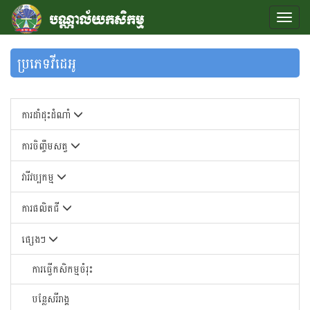
ប្រភេទវីដេអូ
ការដាំដុះដំណាំ
ការចិញ្ចឹមសត្វ
វារីវប្បកម្ម
ការផលិតជី
ផ្សេងៗ
ការធ្វើកសិកម្មចំរុះ
បន្លែសរីរាង្គ