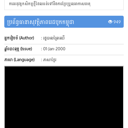
ការអនុវត្តកសិកម្មថ្មីដែលធន់ទៅនឹងការប្រែប្រួលអាកាសធាតុ
ប្រព័ន្ធធានាសុវត្ថិភាពរេដបូកកម្ពុជា
949
អ្នករៀបចំ (Author)
: រដ្ឋបាលព្រៃឈើ
ឆ្នាំបោះពុម្ព (Issue)
: 01-Jan-2000
ភាសា (Language)
: ភាសាខ្មែរ