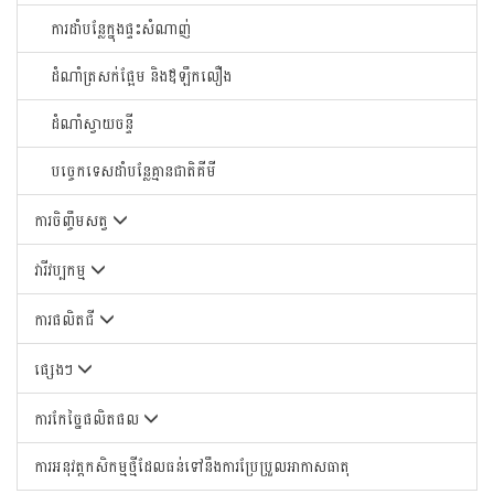
ការដាំបន្លែក្នុងផ្ទះសំណាញ់
ដំណាំត្រសក់ផ្អែម និងឪឡឹកលឿង
ដំណាំស្វាយចន្ទី
បច្ចេកទេសដាំបន្លែគ្មានជាតិគីមី
ការចិញ្ចឹមសត្វ
វារីវប្បកម្ម
ការផលិតជី
ផ្សេងៗ
ការកែច្នៃផលិតផល
ការអនុវត្តកសិកម្មថ្មីដែលធន់ទៅនឹងការប្រែប្រួលអាកាសធាតុ