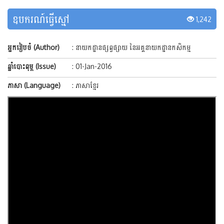
ឧបករណ៍ធ្វើស្មៅ
1,242
អ្នករៀបចំ (Author)
: នាយកដ្ឋានផ្សព្វផ្សាយ នៃអគ្គនាយកដ្ឋានកសិកម្ម
ឆ្នាំបោះពុម្ព (Issue)
: 01-Jan-2016
ភាសា (Language)
: ភាសាខ្មែរ