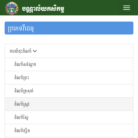
ប្រភេទវីដេអូ
ការដាំដុះដំណាំ
ដំណាំសណ្តែក
ដំណាំម្រះ
ដំណាំត្រសក់
ដំណាំស្រូវ
ដំណាំស្ពៃ
ដំណាំផ្សិត