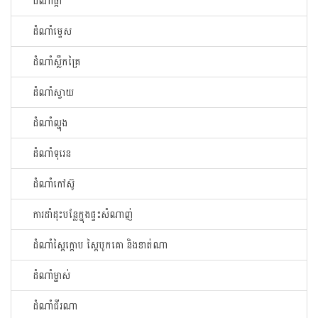
ដំណាំផ្កា
ដំណាំម្ទេស
ដំណាំស្លឹកគ្រៃ
ដំណាំស្វាយ
ដំណាំល្ហុង
ដំណាំទុរេន
ដំណាំកៅសូ៊
ការដាំដុះបន្លែក្នុងផ្ទះសំណាញ់
ដំណាំស្ពៃក្តោប ស្ពៃបូកគោ និងខាត់ណា
ដំណាំម្នាស់
ដំណាំជីរណា