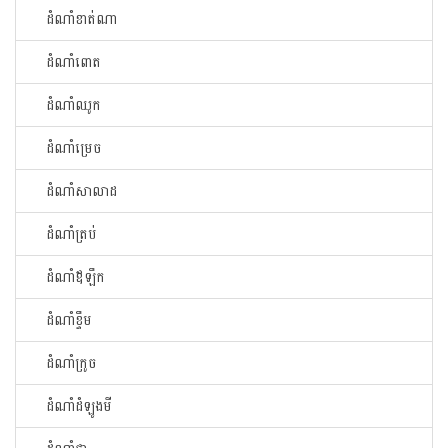
ដំណាំខាត់ណា
ដំណាំពោត
ដំណាំឈូក
ដំណាំម្រេច
ដំណាំសាលាដ
ដំណាំត្រប់
ដំណាំឪឡឹក
ដំណាំខ្ទឹម
ដំណាំក្រូច
ដំណាំដំឡូងមី