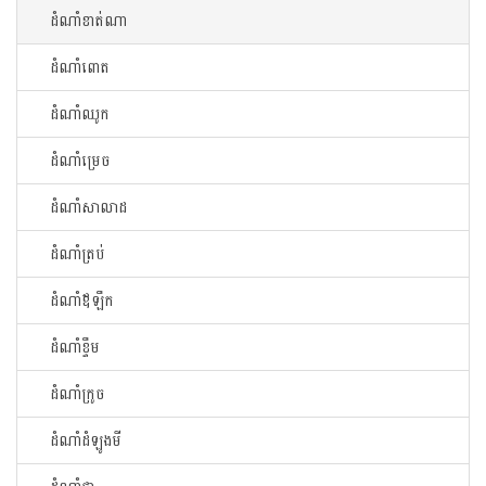
ដំណាំខាត់ណា
ដំណាំពោត
ដំណាំឈូក
ដំណាំម្រេច
ដំណាំសាលាដ
ដំណាំត្រប់
ដំណាំឪឡឹក
ដំណាំខ្ទឹម
ដំណាំក្រូច
ដំណាំដំឡូងមី