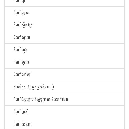
ដំណាំផ្កា
ដំណាំម្ទេស
ដំណាំស្លឹកគ្រៃ
ដំណាំស្វាយ
ដំណាំល្ហុង
ដំណាំទុរេន
ដំណាំកៅសូ៊
ការដាំដុះបន្លែក្នុងផ្ទះសំណាញ់
ដំណាំស្ពៃក្តោប ស្ពៃបូកគោ និងខាត់ណា
ដំណាំម្នាស់
ដំណាំជីរណា