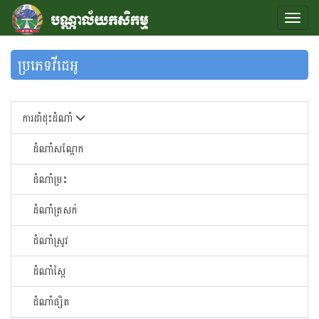
ប្រភេទវីដេអូ
ការដាំដុះដំណាំ
ដំណាំសណ្តែក
ដំណាំម្រះ
ដំណាំត្រសក់
ដំណាំស្រូវ
ដំណាំស្ពៃ
ដំណាំផ្សិត