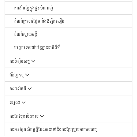
ការដាំបន្លែក្នុងផ្ទះសំណាញ់
ដំណាំត្រសក់ផ្អែម និងឪឡឹកលឿង
ដំណាំស្វាយចន្ទី
បច្ចេកទេសដាំបន្លែគ្មានជាតិគីមី
ការចិញ្ចឹមសត្វ
វារីវប្បកម្ម
ការផលិតជី
ផ្សេងៗ
ការកែច្នៃផលិតផល
ការអនុវត្តកសិកម្មថ្មីដែលធន់ទៅនឹងការប្រែប្រួលអាកាសធាតុ