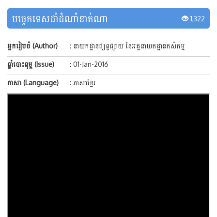
បច្ចេកទេសដាំដំណាំខាត់ណា
1,322
អ្នករៀបចំ (Author)
: នាយកដ្ឋានផ្សព្វផ្សាយ នៃអគ្គនាយកដ្ឋានកសិកម្ម
ឆ្នាំបោះពុម្ព (Issue)
: 01-Jan-2016
ភាសា (Language)
: ភាសាខ្មែរ