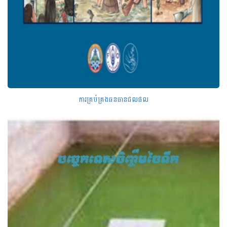
ការគ្រប់គ្រងធនធានជលផល