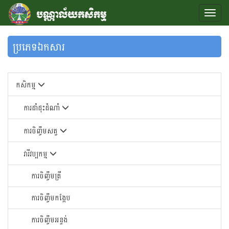
ប្រភេទឯកសារ
កសិកម្ម
ការដាំដុះដំណាំ
ការចិញ្ចឹមសត្វ
វារីវប្បកម្ម
ការចិញ្ចឹមត្រី
ការចិញ្ចឹមកង្កែប
ការចិញ្ចឹមអន្ទង់