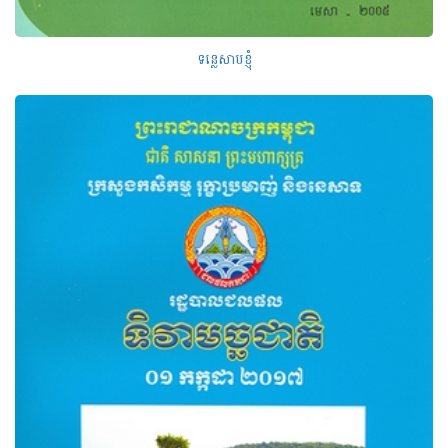
ទន្លេសាបខ្ញុំ