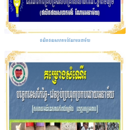
ផលិតផលសហគមន៍ណែមអនាម័យ