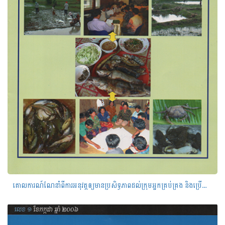
គោលការណ៍ណែនាំពីការអនុវត្តឲ្យមានប្រសិទ្ធភាពដល់ក្រុមអ្នកគ្រប់គ្រង និងប្រើបា្រស់ធនធានជលផលក្នុងមូលដ្ឋាន