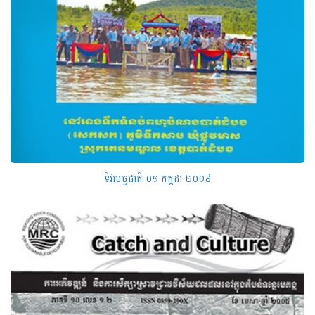
ទិវាមច្ឆជាតិ ០១ កក្កដា ២០១៩