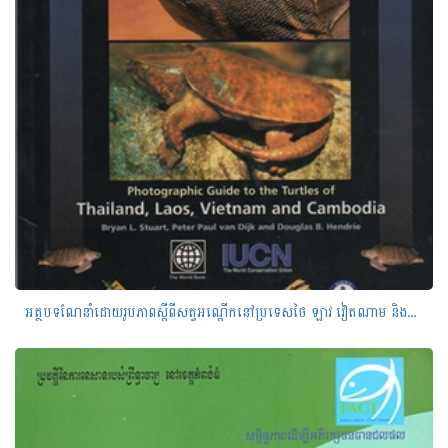
អត្ថបទណែនាំដោយរូបភាពស្តីពីសត្វអណ្តើកនៅប្រទេសថៃ ឡាវ វៀតណាម និងកម្ពុជា