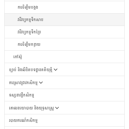
ការចិញ្ចឹមបង្កង
វារីវប្បកម្មទឹកសាប
វារីវប្បកម្មទឹកប្រៃ
ការចិញ្ចឹមកន្ធាយ
កៅស៊ូ
ច្បាប់ និងលិខិតបទដ្ឋានគតិយុត្តិ
ការស្រាវជ្រាវកសិកម្ម
ទស្សនាវដ្តីកសិកម្ម
គោលនយោបាយ និងយុទ្ធសាស្រ្ត
របាយការណ៍កសិកម្ម