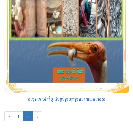
បច្ចេកទេសកែច្នៃ វេចខ្ចប់ប្រហុកប្រកបដោយអនាម័យ
«
1
2
»