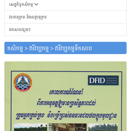
សេដ្ឋកិច្ចកសិកម្ម
វចនានុក្រម និងសន្ទានុក្រម
ឯកសារផ្សេងៗ
កសិកម្ម > វារីវប្បកម្ម > វារីវប្បកម្មទឹកសាប