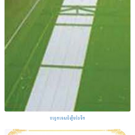
បច្ចេកទេសចិញ្ចឹមចៃទឹក