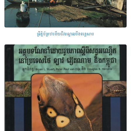
ព្រឹត្តិប័ត្រឋបនីយជីវមណ្ឌលបឹងទន្លេសាប